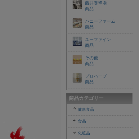
藤井養蜂場
商品
ハニーファーム
商品
ユーファイン
商品
その他
商品
プロハーブ
商品
老舗穀物屋
商品カテゴリー
商品
健康食品
エコライフラボ
商品
食品
i・ライフソリューショ
化粧品
ンズ