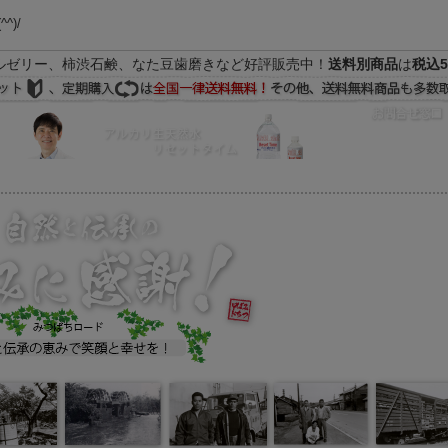
(^^)/
ルゼリー、柿渋石鹸、なた豆歯磨きなど好評販売中！
送料別商品
は
税込5
FAQ
マイページ
の際はEメールをご活用下さいませ。よろしくお願い致します。