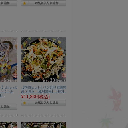
ット】ふわっと
【20個セット】ベジ日和 乾燥野
ートミール
菜（50g）【送料無料】【特0】
料】
¥11,800
(税込)