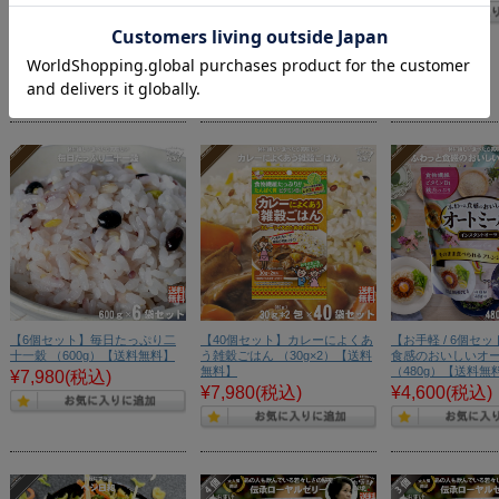
¥5,980
(税込)
定価:
¥5,060
(税込)
価格:
¥4,550
(税込)
10%OFF
【6個セット】毎日たっぷり二
【40個セット】カレーによくあ
【お手軽 / 6個セ
十一穀 （600g）【送料無料】
う雑穀ごはん （30g×2）【送料
食感のおいしいオ
無料】
（480g）【送料無
¥7,980
(税込)
¥7,980
(税込)
¥4,600
(税込)