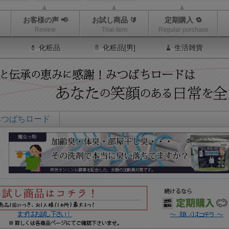
お客様の声 📢
お試し商品 🔰
定期購入 🔁
Review
Trial item
Regular purchase