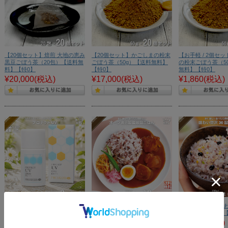
【20個セット】焙煎 大地の恵み
【20個セット】かごしまの粉末
【お手軽 / 2個セ
黒豆ごぼう茶（20包）【送料無
ごぼう茶（50g）【送料無料】
の粉末ごぼう茶（5
料】【特0】
【特0】
無料】【特0】
¥20,000
(税込)
¥17,000
(税込)
¥1,860
(税込)
【お手軽 / 2個セット】プロハー
【12個セット】オーツ麦と国産
【12個セット】味
ブ EMプロテクトUV SPF50
雑穀ごはん （20g×6）【送料無
ごはん （30g×6
PA++++ 【おまけ付】 （25ml）
料】
¥7,980
(税込)
【送料無料】