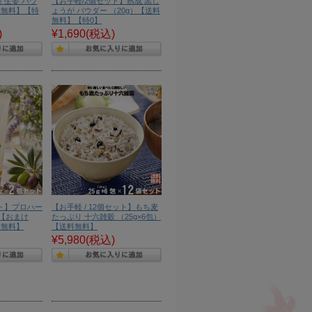
 生姜 パウ
【お手軽/2個セット】熟成 黒し
料無料】【特
ょうが パウダー （20g）【送料
無料】【特0】
)
¥1,690
(税込)
ット】プロハー
【お手軽 / 12個セット】もち麦
 【おまけ
たっぷり 十六雑穀 （25g×6包）
料無料】
【送料無料】
¥5,980
(税込)