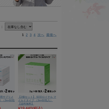
庫：
1
2
3
4
次へ
最後へ
物用サプリメ
【2個セット】 SODロイヤル マ
（3g×60包
イルドタイプ （3g×60包入）
【送料無料】
)
¥19,440
(税込)