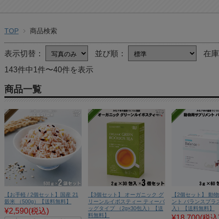
TOP
商品検索
表示切替：
並び順：
在
143件中1件〜40件を表示
商品一覧
【お手軽 / 2個セット】国産 21
【3個セット】 オーガニック グ
【2個セット】 動
穀米 （500g）【送料無料】
リーンルイボスティー ティーバ
ント バランスプラス 
ッグタイプ （2g×30包入）【送
入）【送料無料】
¥2,590
(税込)
料無料】
¥18,700
(税込