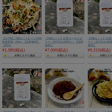
【お手軽 / 2個セット】ベジ日和
【4個セット】伝承ローヤルゼ
【3個セット】伝承
乾燥野菜（50g）【送料無料】
リー（約7日分/28球入）【送料
リー（約7日分/28
【特0】
無料】
無料】
¥1,380
(税込)
¥7,000
(税込)
¥5,310
(税込)