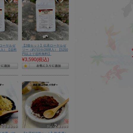
ローヤルゼ
【2個セット】伝承ローヤルゼ
球入）【送料
リー（約7日分/28球入）【5250
円以上で送料無料】
¥3,590
(税込)