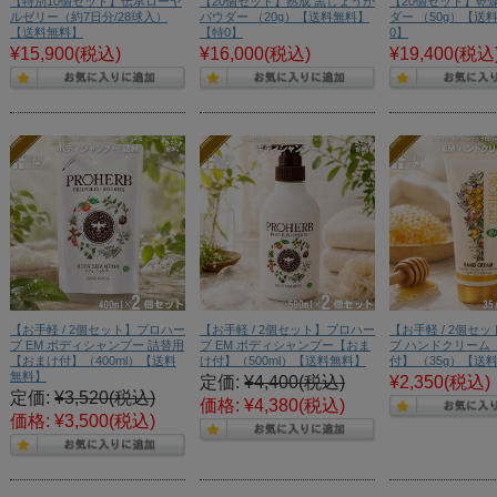
【特別10個セット】伝承ローヤ
【20個セット】熟成 黒しょうが
【20個セット】乾燥
ルゼリー（約7日分/28球入）
パウダー （20g）【送料無料】
ダー （50g）【送
【送料無料】
【特0】
0】
¥15,900
(税込)
¥16,000
(税込)
¥19,400
(税込
【お手軽 / 2個セット】プロハー
【お手軽 / 2個セット】プロハー
【お手軽 / 2個セ
ブ EM ボディシャンプー 詰替用
ブ EM ボディシャンプー【おま
ブ ハンドクリーム
【おまけ付】（400ml）【送料
け付】（500ml）【送料無料】
付】 （35g）【送
無料】
定価:
¥4,400
(税込)
¥2,350
(税込)
定価:
¥3,520
(税込)
価格:
¥4,380
(税込)
価格:
¥3,500
(税込)