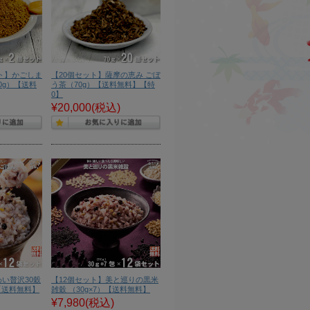
ット】かごしま
【20個セット】薩摩の恵み ごぼ
0g）【送料
う茶（70g）【送料無料】【特
0】
¥20,000
(税込)
わい贅沢30穀
【12個セット】美と巡りの黒米
）【送料無料】
雑穀 （30g×7）【送料無料】
¥7,980
(税込)