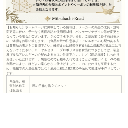
【お知らせ】ホームページに掲載している情報は、メーカーの商品の改良・規格
変更等に伴い、予告なく裏面表記や使用原材料、パッケージデザイン等が変更と
なっている場合がございます。予めご了承下さいませ。ご使用前に必ず商品表示
のご確認をお願い致します。（食品全般の注意事項：アレルギーの心配のある方
は各商品の表示をご参照下さい。蜂蜜または蜂蜜含有食品は1歳未満の乳児には与
えないでください。ローヤルゼリー・プロポリス含有食品につきましては、喘息
及び食品アレルギーの心配のある方はご注意下さい。）／【商品概要】しっかり
お使いいただけます！。袋型なので石鹸を入れて使うことが可能。PEとEVAの独
自配合により、ほどよい柔らかさに仕上げました。このこだわりを実現するた
め、機械での大量生産ではなく最終工程は1枚1枚心を込めて匠達が手作りしてい
ます。
商品名、種
類別名称又
匠の手作り泡立てネット
は販売名
材質
ポリエチレン
内容量
1枚
サイズ
90×140ｍｍ