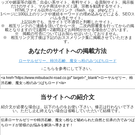
ッズや媚薬等の販売、出会い系サイト、有料サイト、会員制サイト、掲示板
だけのサイト、マルチ商法やネズミ講、宗教を勧誘するサイト。
HTMLファイル以外からのリンク（flash、cgi、phpなど）。
1ページに100以上のリンクや連続キーワードの埋め込みなどによる、SEOス
パムを含むサイト。
上記以外でも、当サイトで不適切と判断したサイト。
※ 相互リンクのご連絡を頂いてから一次、二次内部審査を行ってからの掲
載となりますので1週間～2週間ほどお時間がかかる場合がございます。
※ 掲載の可否についてはお知らせはいたしておりません。
※ 相互リンク完了後は下記のおススメリンク集に掲載させていただきま
す。
あなたのサイトへの掲載方法
ローヤルゼリー、柿渋石鹸、魔女っ粉のみつばちロード
↓こちらを参考にして下さい。
当サイトへの紹介文
紹介文が必要な場合は、以下のものをお使い下さい。修正は行わないで下さ
い。ただし止む終えない場合は省略していただいて結構です。