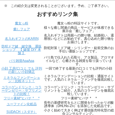
※ この紹介文は変更されることがございます。予め、ご了承下さい。
おすすめリンク集
魔女っ粉
魔女っ粉の特設サイトです。
様々な癒し関連の商品・サービスが体感できる
癒しフェア
展示会「癒しフェア」
名入れギフトは両親への贈り物、結婚祝い、還
名入れギフトのKARIN
暦祝いなどにお勧めです。真心込めた贈り物を
お届けします。
防犯ドア鍵 鍵交換 通販
防犯対策！ドア鍵・シリンダー・錠前交換のお
ショップ 【 鍵屋 DIY 本
手伝い通販ショップです。
舗 】
バリ島で仕入れた石彫り、アタ製品、アロマオ
バリ雑貨ApaApa
イルなど、心癒される雑貨を取り扱っていま
す。
小顔 工房/口コミ でも 評判
一回で終了する最新の口コミでも評判の小顔
の新しい小顔矯正
コース
ミネラルファンデーションの比較・通販サイト
ミネラルファンデーショ
です。人気のミネラル・ファンデを徹底比較し
ン・比較ネット！
ています。
コラーゲンドリンク・コラ
コラーゲンドリンク・コラーゲンゼリー・サプ
ーゲンゼリー・サプリメン
リメントをご紹介。人気のコラーゲンを徹底比
トの比較！
較しています。
フリー素材*ヒバナ * *
フリー素材*ヒバナ * *
長年の基礎研究をもとに開発を行ったα-リポ酸
ユーファイン化粧品
誘導体（DHLHis-Zn）を添加した化粧品です。
小さく始めて大きく伸ばす通信販売特化型の総
SUDACH（スダチ）
合コンサルティング。