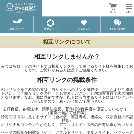
相互リンクについて
相互リンクしませんか？
みつばちロードのサイトでは相互リンクをして頂けるサイト様を募集してお
ります。ご興味がある方は是非ご連絡ください。
相互リンクの掲載条件
相互リンクをご希望の方は、当サイトへのリンク掲載後、
こちら
よりご連絡
下さい。（「相互リンクの件」とお書きください。）内部審査終了後の掲載
となります。なお、誠に恐縮ですが、以下に該当するサイトにはリンクいた
しかねますので、あらかじめご了承下さい。
公序良俗、各種法律、薬事法違反、著作権や肖像権を侵害しているサイト
（画像の無許可使用等）
特定商取引法に反するサイト（会社名、運営者名、連絡先、表示義務の不記
載等）
オリジナルコンテンツが乏しく、アフィリエイト広告の占有比率が高いサイ
ト。
ページの閲覧が困難なサイト、アダルトサイト、ポルノサイト、セクシーグ