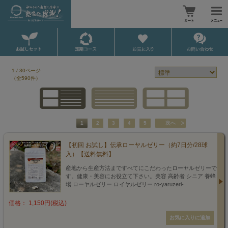
1 / 30ページ
（全590件）
1
2
3
4
5
次へ
【初回 お試し】伝承ローヤルゼリー（約7日分/28球
入）【送料無料】
産地から生産方法まですべてにこだわったローヤルゼリーで
す。健康・美容にお役立て下さい。美容 高齢者 シニア 養蜂
場 ローヤルゼリー ロイヤルゼリー ro-yaruzeri-
価格： 1,150円(税込)