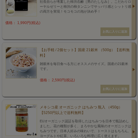
社長自らが考案した柿渋石鹸［男のたしなみ］。こだわりロ
ーヤルゼリーと柿渋の柿タンニンでサッパリ感とシットリ感
の両方を実現！モコモコの泡が決め手！
価格： 1,990円(税込)
【お手軽 / 2個セット】国産 21穀米 （500g）【送料無
料】
雑穀米を毎日食べる方にオススメのサイズ。国産の21穀米
です。
価格： 2,590円(税込)
メキシコ産 オーガニック はちみつ 瓶入 （450g）
【5250円以上で送料無料】
EUオーガニック認証を取得したはちみつを日本で瓶詰めし
ました。花の種類が多く、まろやかな風味のオーガニックは
ちみつです。日本人好みの味わいで、トーストはもちろん、
ヨーグルトや紅茶、いろいろな料理に広く使えます。