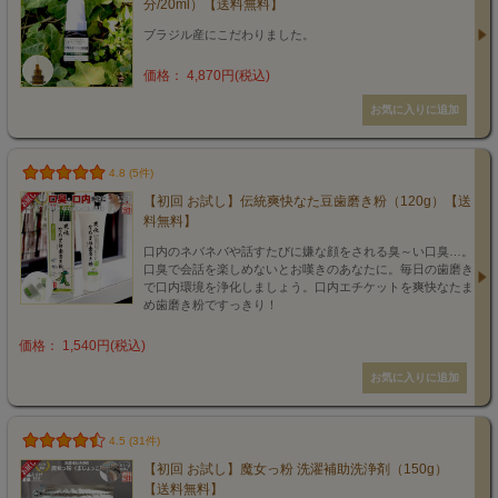
分/20ml）【送料無料】
ブラジル産にこだわりました。
価格： 4,870円(税込)
4.8 (5件)
【初回 お試し】伝統爽快なた豆歯磨き粉（120g）【送
料無料】
口内のネバネバや話すたびに嫌な顔をされる臭～い口臭…。
口臭で会話を楽しめないとお嘆きのあなたに。毎日の歯磨き
で口内環境を浄化しましょう。口内エチケットを爽快なたま
め歯磨き粉ですっきり！
価格： 1,540円(税込)
4.5 (31件)
【初回 お試し】魔女っ粉 洗濯補助洗浄剤（150g）
【送料無料】