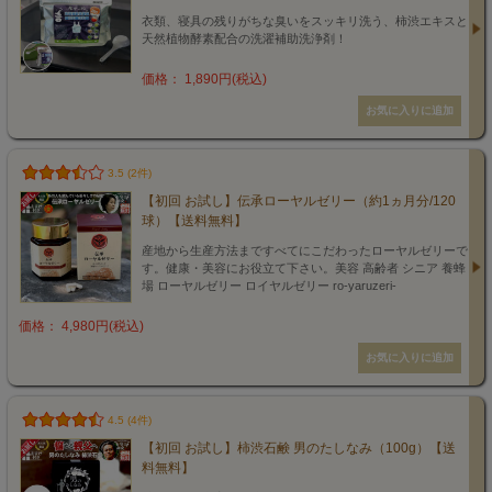
衣類、寝具の残りがちな臭いをスッキリ洗う、柿渋エキスと
天然植物酵素配合の洗濯補助洗浄剤！
価格： 1,890円(税込)
3.5 (2件)
【初回 お試し】伝承ローヤルゼリー（約1ヵ月分/120
球）【送料無料】
産地から生産方法まですべてにこだわったローヤルゼリーで
す。健康・美容にお役立て下さい。美容 高齢者 シニア 養蜂
場 ローヤルゼリー ロイヤルゼリー ro-yaruzeri-
価格： 4,980円(税込)
4.5 (4件)
【初回 お試し】柿渋石鹸 男のたしなみ（100g）【送
料無料】