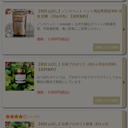
【初回 お試し】ノンスペット ペット用品専用洗浄剤 消
臭 抗菌 （30g×8包）【送料無料】
ノンスペット（ nonspet ）は犬や猫などペットの獣臭対
策、不快臭対策、臭い対策にご活用ください。
価格： 1,490円(税込)
【初回 お試し】伝承プロポリス（約1ヵ月分/120球）
【送料無料】
みつばちロードでは、プロポリスをフリーズドライしてから
独自の製法で粉状にしています。
価格： 6,880円(税込)
4.0 (1件)
【初回 お試し】伝承プロポリス原液（約1ヵ月