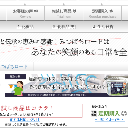
お客様の声 📢
お試し商品 🔰
定期購入 🔁
Review
Trial item
Regular purchase