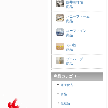
藤井養蜂場
商品
ハニーファーム
商品
ユーファイン
商品
その他
商品
プロハーブ
商品
老舗穀物屋
商品カテゴリー
商品
健康食品
エコライフラボ
商品
食品
i・ライフソリューショ
化粧品
ンズ