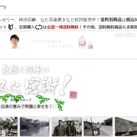
(^^)/
ルゼリー、柿渋石鹸、なた豆歯磨きなど好評販売中！
送料別商品
は
税込5
FAQ
マイページ
の際はEメールをご活用下さいませ。よろしくお願い致します。