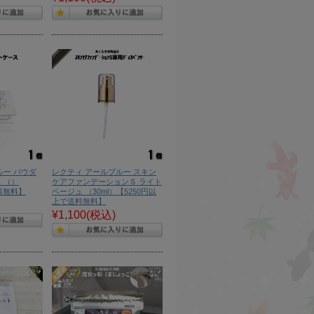
ルー パウダ
レクティ アールブルー スキン
 （）
ケアファンデーションＳ ライト
料無料】
ベージュ （30ml）【5250円以
上で送料無料】
¥1,100
(税込)