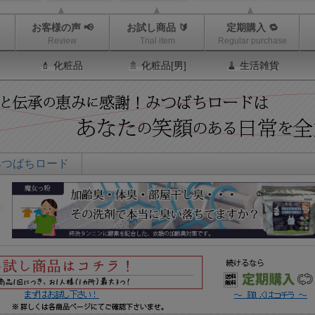
お客様の声 📢
お試し商品 🔰
定期購入 🔁
Review
Trial item
Regular purchase