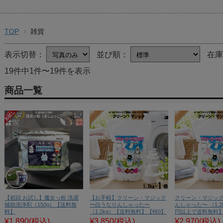
TOP
雑貨
表示切替：
並び順：
在
19件中1件〜19件を表示
商品一覧
【初回 お試し】魔女っ粉 洗濯
【お手軽】クリーン・マジック
クリーン・マジック
補助洗浄剤（150g）【送料無
〜白うなりんしゃった〜
んしゃった〜 （1.2k
料】
（1.2kg）【送料無料】【特0】
円以上で送料無料】
¥1,890
(税込)
¥3,850
(税込)
¥2,970
(税込)