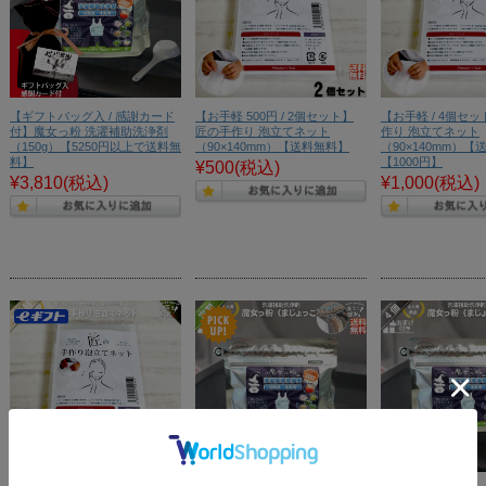
【ギフトバッグ入 / 感謝カード
【お手軽 500円 / 2個セット】
【お手軽 / 4個セ
付】魔女っ粉 洗濯補助洗浄剤
匠の手作り 泡立てネット
作り 泡立てネット
（150g）【5250円以上で送料無
（90×140mm）【送料無料】
（90×140mm）
料】
【1000円】
¥500
(税込)
¥3,810
(税込)
¥1,000
(税込)