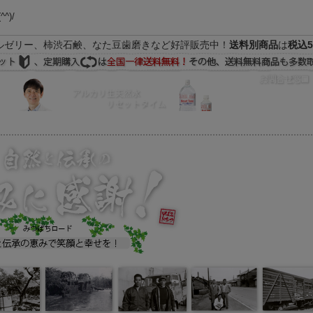
(^^)/
ルゼリー、柿渋石鹸、なた豆歯磨きなど好評販売中！
送料別商品
は
税込5
FAQ
マイページ
の際はEメールをご活用下さいませ。よろしくお願い致します。