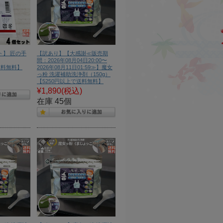
ット】 匠の手
【訳あり】【大感謝≪販売期
間：2026年08月04日20:00〜
【送料無料】
2026年08月11日01:59≫】魔女
っ粉 洗濯補助洗浄剤（150g）
【5250円以上で送料無料】
¥1,890
(税込)
在庫 45個