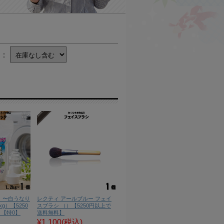
庫：
 〜白うなり
レクティ アールブルー フェイ
g）【5250
スブラシ （）【5250円以上で
【特0】
送料無料】
¥1,100
(税込)