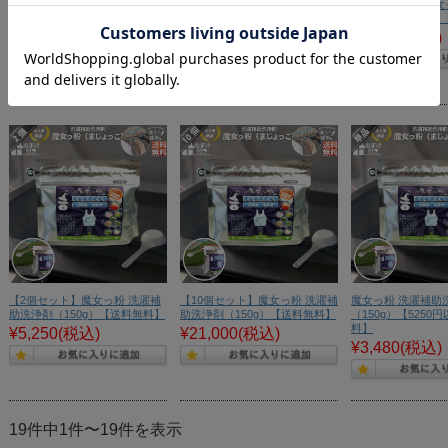
【お手軽 300円】 匠の手作り
＜定期購入＞魔女っ粉 洗濯補助
【4個セット】魔女
泡立てネット （90×140mm）
洗浄剤（150g）【送料無料】
助洗浄剤（150g
【送料無料】
¥2,280
(税込)
¥9,200
(税込)
¥300
(税込)
【2個セット】魔女っ粉 洗濯補
【10個セット】魔女っ粉 洗濯補
魔女っ粉 洗濯補助
助洗浄剤（150g）【送料無料】
助洗浄剤（150g）【送料無料】
（150g）【5250
料】
¥5,250
(税込)
¥21,000
(税込)
¥3,480
(税込)
19件中1件〜19件を表示