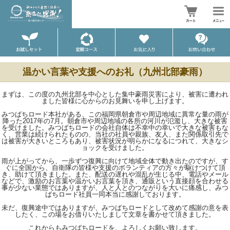
温かい言葉や支援へのお礼（九州北部豪雨）
まずは、この度の九州北部を中心とした集中豪雨災害により、被害に遭われ
ました皆様に心からのお見舞いを申し上げます。
みつばちロード本社がある、この福岡県朝倉市や周辺地域に異常な量の雨が
降った2017年の7月。朝倉市や周辺地域の各所の河川が氾濫し、大きな被害
を受けました。みつばちロードの会社自体は不幸中の幸いで大きな被害もな
く、営業は続けられたものの、当社の社員や親族、友人、また関係取引先で
は被害が大きいところもあり、被害状況が明らかになるにつれて、大きなシ
ョックを受けました。
雨が上がってから、一歩ずつ復興に向けて地域全体で動き出たのですが、す
ぐに全国から、自衛隊の皆様や支援のボランティアの方々が駆けつけて頂
き、助けて頂きました。また、配送の遅れや混乱が生じる中、電話やメール
などで、激励のお言葉や温かいお言葉を頂き、通販という直接顔を合わせる
事が少ない業態ではありますが、人と人とのつながりを大いに痛感し、みつ
ばちロード社員一同本当に感謝しております。
未だ、復興途中ではありますが、みつばちロードとして改めて感謝の意を表
したく、この場をお借りいたしまして文章を書かせて頂きました。
これからもみつばちロードを、よろしくお願い致します。