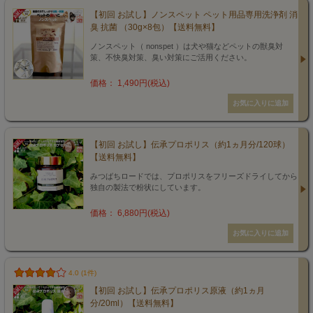
【初回 お試し】ノンスペット ペット用品専用洗浄剤 消
臭 抗菌 （30g×8包）【送料無料】
ノンスペット（ nonspet ）は犬や猫などペットの獣臭対
策、不快臭対策、臭い対策にご活用ください。
価格： 1,490円(税込)
【初回 お試し】伝承プロポリス（約1ヵ月分/120球）
【送料無料】
みつばちロードでは、プロポリスをフリーズドライしてから
独自の製法で粉状にしています。
価格： 6,880円(税込)
4.0 (1件)
【初回 お試し】伝承プロポリス原液（約1ヵ月
分/20ml）【送料無料】