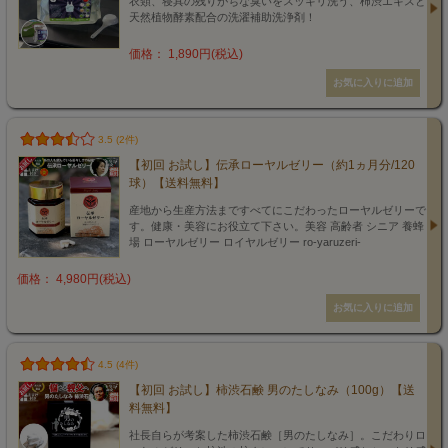
衣類、寝具の残りがちな臭いをスッキリ洗う、柿渋エキスと
天然植物酵素配合の洗濯補助洗浄剤！
価格： 1,890円(税込)
3.5 (2件)
【初回 お試し】伝承ローヤルゼリー（約1ヵ月分/120
球）【送料無料】
産地から生産方法まですべてにこだわったローヤルゼリーで
す。健康・美容にお役立て下さい。美容 高齢者 シニア 養蜂
場 ローヤルゼリー ロイヤルゼリー ro-yaruzeri-
価格： 4,980円(税込)
4.5 (4件)
【初回 お試し】柿渋石鹸 男のたしなみ（100g）【送
料無料】
社長自らが考案した柿渋石鹸［男のたしなみ］。こだわりロ