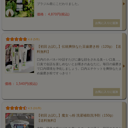
ブラジル産にこだわりました。
価格： 4,870円(税込)
4.8 (5件)
【初回 お試し】伝統爽快なた豆歯磨き粉（120g）【送
料無料】
口内のネバネバや話すたびに嫌な顔をされる臭～い口臭…。
口臭で会話を楽しめないとお嘆きのあなたに。毎日の歯磨き
で口内環境を浄化しましょう。口内エチケットを爽快なたま
め歯磨き粉ですっきり！
価格： 1,540円(税込)
4.5 (31件)
【初回 お試し】魔女っ粉 洗濯補助洗浄剤（150g）
【送料無料】