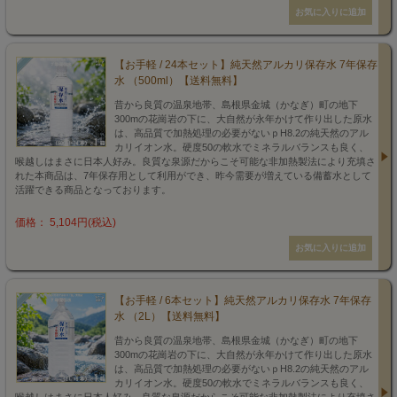
【お手軽 / 24本セット】純天然アルカリ保存水 7年保存
水 （500ml）【送料無料】
昔から良質の温泉地帯、島根県金城（かなぎ）町の地下
300mの花崗岩の下に、大自然が永年かけて作り出した原水
は、高品質で加熱処理の必要がないｐH8.2の純天然のアル
カリイオン水。硬度50の軟水でミネラルバランスも良く、
喉越しはまさに日本人好み。良質な泉源だからこそ可能な非加熱製法により充填さ
れた本商品は、7年保存用として利用ができ、昨今需要が増えている備蓄水として
活躍できる商品となっております。
価格： 5,104円(税込)
【お手軽 / 6本セット】純天然アルカリ保存水 7年保存
水 （2L）【送料無料】
昔から良質の温泉地帯、島根県金城（かなぎ）町の地下
300mの花崗岩の下に、大自然が永年かけて作り出した原水
は、高品質で加熱処理の必要がないｐH8.2の純天然のアル
カリイオン水。硬度50の軟水でミネラルバランスも良く、