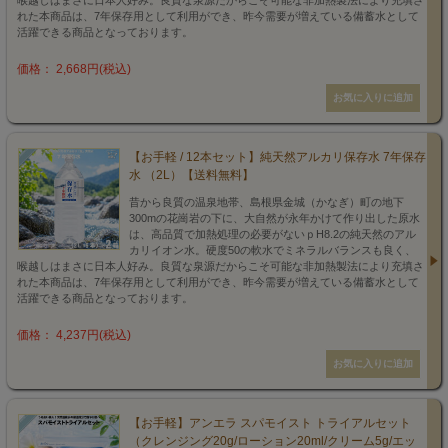
喉越しはまさに日本人好み。良質な泉源だからこそ可能な非加熱製法により充填さ
れた本商品は、7年保存用として利用ができ、昨今需要が増えている備蓄水として
活躍できる商品となっております。
価格： 2,668円(税込)
【お手軽 / 12本セット】純天然アルカリ保存水 7年保存
水 （2L）【送料無料】
昔から良質の温泉地帯、島根県金城（かなぎ）町の地下
300mの花崗岩の下に、大自然が永年かけて作り出した原水
は、高品質で加熱処理の必要がないｐH8.2の純天然のアル
カリイオン水。硬度50の軟水でミネラルバランスも良く、
喉越しはまさに日本人好み。良質な泉源だからこそ可能な非加熱製法により充填さ
れた本商品は、7年保存用として利用ができ、昨今需要が増えている備蓄水として
活躍できる商品となっております。
価格： 4,237円(税込)
【お手軽】アンエラ スパモイスト トライアルセット
（クレンジング20g/ローション20ml/クリーム5g/エッ