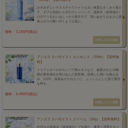
みずみずしいテクスチャでメイクも古い角質もすっきり落と
す、ダブル洗顔いらずのクレンジング。温泉水（保湿成分）
の力でうるおいはしっかり残すので、洗いあがりはまさに温
泉上がりの吸い付くような肌に。
価格： 3,190円(税込)
アンエラ スパモイスト エッセンス （30ml）【送料無
料】
トコフェロールやカンゾウ根エキスなど、厳選された16種
類の美容成分が溶け込んだ美容液。浸透した潤いを抱え込
み、1日中、温泉あがりのように、ふっくらとした肌で贅沢
な時を。
価格： 6,490円(税込)
アンエラ スパモイスト クリーム （30g）【送料無料】
約75％が温泉水（保湿成分）で出来た、素早く浸透するジ