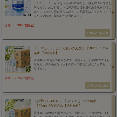
ェルクリーム。キメをうるおいで満たし、肌全体の水分量を
高めます。あふれるような弾力感と透明感のある肌を目指し
ます。しっとり感を保ちながらも、肌表面はさらさらでべた
つかないので、朝晩お使い頂けます。
価格： 5,390円(税込)
【48本セット】かぞく想いの天然水 （500ml）5年保
存水【送料無料】
硬度40～50mg/Lの軟水なので、赤ちゃん、妊娠中の方はも
ちろん、体の小さなペットの体への負担が少なくお飲みいた
だけます。
価格： 7,258円(税込)
【お手軽 / 24本セット】かぞく想いの天然水
（500ml）5年保存水【送料無料】
硬度40～50mg/Lの軟水なので、赤ちゃん、妊娠中の方はも