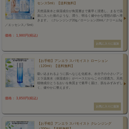
センス5ml）【送料無料】
天然温泉水と保湿成分が角質層まで素早く浸透し、まるで温
泉に入った後のような、潤う、明るく健やかな理想の肌へ導
きます。（クレンジング20g／ローション20ml／クリーム5g
／エッセンス／5ml）
価格： 1,980円(税込)
【お手軽】アンエラ スパモイスト ローション
（120ml）【送料無料】
吸い込まれるように肌へなじむ化粧水。水分子の小さいアン
エラ温泉水（保湿成分）がベースだからこその浸透力。天然
植物成分とうるおいを角質まで素早く届け、肌をみずみずし
く、健やかに整えます。
価格： 3,850円(税込)
【お手軽】アンエラ スパモイスト クレンジング
（200g）【送料無料】