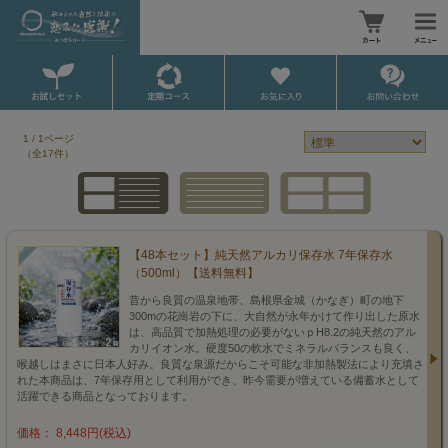
1 / 1ページ
（全17件）
【48本セット】純天然アルカリ保存水 7年保存水
（500ml）【送料無料】
昔から良質の温泉地帯、島根県金城（かなぎ）町の地下
300mの花崗岩の下に、大自然が永年かけて作り出した原水
は、高品質で加熱処理の必要がないｐH8.2の純天然のアル
カリイオン水。硬度50の軟水でミネラルバランスも良く、
喉越しはまさに日本人好み。良質な泉源だからこそ可能な非加熱製法により充填さ
れた本商品は、7年保存用として利用ができ、昨今需要が増えている備蓄水として
活躍できる商品となっております。
価格： 8,448円(税込)