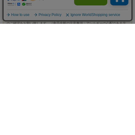
【お知らせ】ホームページに掲載している情報は、メーカーの商品の改良・規格
変更等に伴い、予告なく裏面表記や使用原材料、パッケージデザイン等が変更と
なっている場合がございます。予めご了承下さいませ。ご使用前に必ず商品表示
のご確認をお願い致します。（食品全般の注意事項：アレルギーの心配のある方
は各商品の表示をご参照下さい。蜂蜜または蜂蜜含有食品は1歳未満の乳児には与
えないでください。ローヤルゼリー・プロポリス含有食品につきましては、喘息
及び食品アレルギーの心配のある方はご注意下さい。）／【商品概要】みずみず
しいテクスチャでメイクも古い角質もすっきり落とす、ダブル洗顔いらずのクレ
ンジング。温泉水（保湿成分）の力でうるおいはしっかり残すので、洗いあがり
はまさに温泉上がりの吸い付くような肌に。
商品名、種
類別名称又
アンエラ スパモイスト クレンジング＜洗顔料＞
は販売名
水、DPG、PEG-11、メチルエーテルジメチコン、BG、
PEG/PPG-20/22ブチルエーテルジメチコン、アルギニン、
1,2 -ヘキサンジオール、PCAイソステアリン酸グリセレス‐
25、ラウロイルグルタミン酸ジオクチルドデセス-5、ヒアル
成分
ロン酸 Na、PCA-Na、グリチルリチン酸2K、トコフェロー
ル、ダイズ油、乳酸、シャクヤク根エキス、ボタンエキス、
カルボマー、（アクリレーツ/アクリル酸アルキル（C10-
30））クロスポリマー、エタノール、ペンテト酸5Na、フェ
ノキシエタノール
内容量
200g