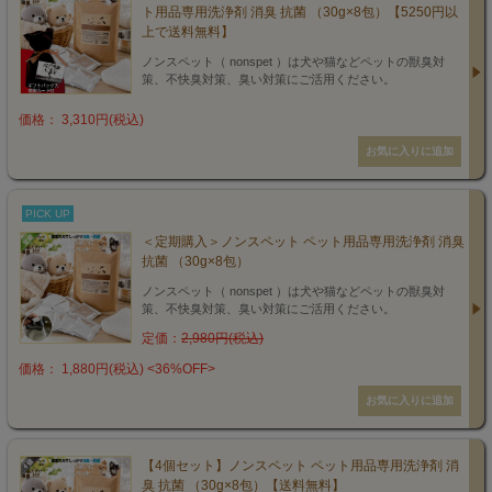
ト用品専用洗浄剤 消臭 抗菌 （30g×8包）【5250円以
上で送料無料】
ノンスペット（ nonspet ）は犬や猫などペットの獣臭対
策、不快臭対策、臭い対策にご活用ください。
価格： 3,310円(税込)
PICK UP
＜定期購入＞ノンスペット ペット用品専用洗浄剤 消臭
抗菌 （30g×8包）
ノンスペット（ nonspet ）は犬や猫などペットの獣臭対
策、不快臭対策、臭い対策にご活用ください。
定価：
2,980円(税込)
価格： 1,880円(税込)
<36%OFF>
【4個セット】ノンスペット ペット用品専用洗浄剤 消
臭 抗菌 （30g×8包）【送料無料】