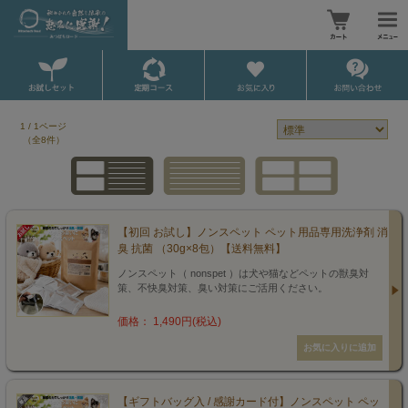
1 / 1ページ
（全8件）
【初回 お試し】ノンスペット ペット用品専用洗浄剤 消
臭 抗菌 （30g×8包）【送料無料】
ノンスペット（ nonspet ）は犬や猫などペットの獣臭対
策、不快臭対策、臭い対策にご活用ください。
価格： 1,490円(税込)
【ギフトバッグ入 / 感謝カード付】ノンスペット ペッ