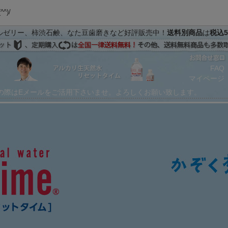
(^^)/
ルゼリー、柿渋石鹸、なた豆歯磨きなど好評販売中！
送料別商品
は
税込5
FAQ
マイページ
の際はEメールをご活用下さいませ。よろしくお願い致します。