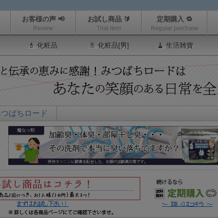
お客様の声 📢
お試し商品 🔰
定期購入 🔁
Review
Trial item
Regular purchase