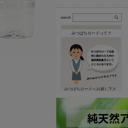
みつばちロードって？
みつばちロードへお越し下さ
いまして誠にありがとうござ
います。株式会社みつばちロ
ードはこれまでのお客様から
の意見と我々みつばちロード
が積み重ねてきた経験をもと
に、なんども試作を重ね、納
得できるものがお届けできる