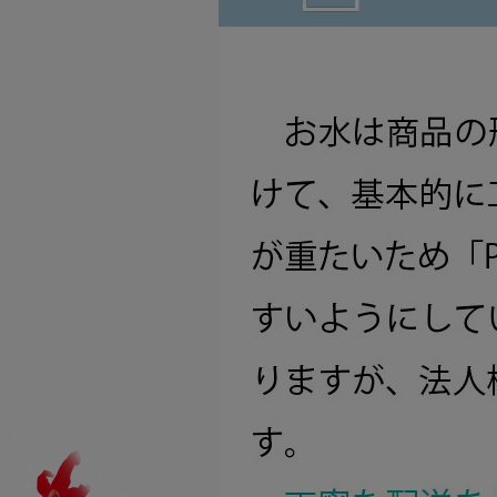
藤井養蜂場
商品
ハニーファーム
商品
ユーファイン
商品
その他
商品
プロハーブ
商品
老舗穀物屋
商品カテゴリー
商品
健康食品
エコライフラボ
商品
食品
i・ライフソリューショ
化粧品
ンズ