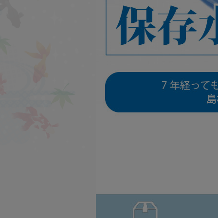
Re'more
シリーズ
魔女っ粉
シリーズ
爽快なた豆
シリーズ
伝承プロポリス
シリーズ
匠の手作り泡立てネッ
ト
シリーズ
オリジナルギフト
シリーズ
おススメ商品