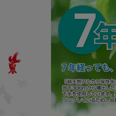
よう日々邁進しております。
みつばちロード商品のこだわ
り
なるべく伝承素材・自然由
来・天然由来を中心に♪
一つ一つに心を込めて♪
会社概要はこちら
九州北部豪雨について