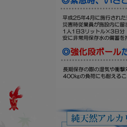
利用方法
よくあるお問い合わせ
一覧
お買物方法
納品書について
領収書発行について
賞味期限について
お試しセットについて
定期購入について
オリジナル商品
男のたしなみ
シリーズ
伝承ローヤルゼリー
シリーズ