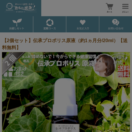
【2個セット】伝承プロポリス原液（約1ヵ月分/20ml）【送
料無料】