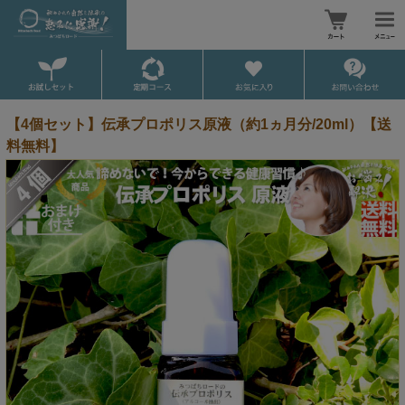
【4個セット】伝承プロポリス原液（約1ヵ月分/20ml）【送
料無料】