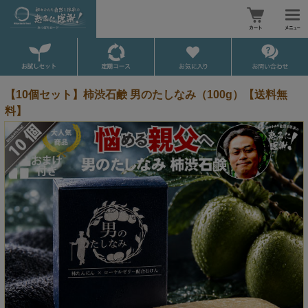
【10個セット】柿渋石鹸 男のたしなみ（100g）【送料無
料】