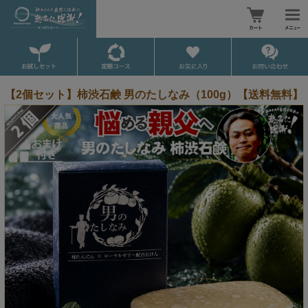
【2個セット】柿渋石鹸 男のたしなみ（100g）【送料無料】