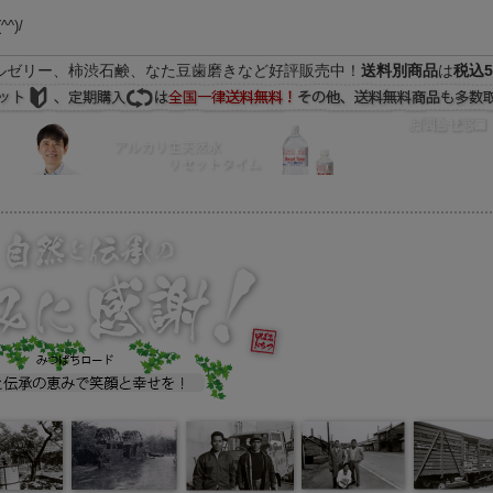
(^^)/
ルゼリー、柿渋石鹸、なた豆歯磨きなど好評販売中！
送料別商品
は
税込5
FAQ
マイページ
の際はEメールをご活用下さいませ。よろしくお願い致します。