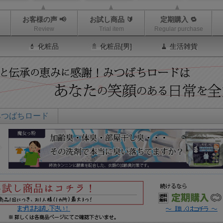
お客様の声 📢
お試し商品 🔰
定期購入 🔁
Review
Trial item
Regular purchase