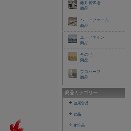
藤井養蜂場
商品
ハニーファーム
商品
ユーファイン
商品
その他
商品
プロハーブ
商品
老舗穀物屋
商品カテゴリー
商品
健康食品
エコライフラボ
商品
食品
i・ライフソリューショ
化粧品
ンズ