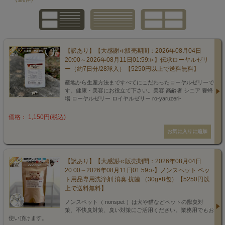
【訳あり】【大感謝≪販売期間：2026年08月04日
20:00～2026年08月11日01:59≫】伝承ローヤルゼリ
ー（約7日分/28球入）【5250円以上で送料無料】
産地から生産方法まですべてにこだわったローヤルゼリーで
す。健康・美容にお役立て下さい。美容 高齢者 シニア 養蜂
場 ローヤルゼリー ロイヤルゼリー ro-yaruzeri-
価格： 1,150円(税込)
【訳あり】【大感謝≪販売期間：2026年08月04日
20:00～2026年08月11日01:59≫】ノンスペット ペッ
ト用品専用洗浄剤 消臭 抗菌 （30g×8包）【5250円以
上で送料無料】
ノンスペット（ nonspet ）は犬や猫などペットの獣臭対
策、不快臭対策、臭い対策にご活用ください。業務用でもお
使い頂けます。