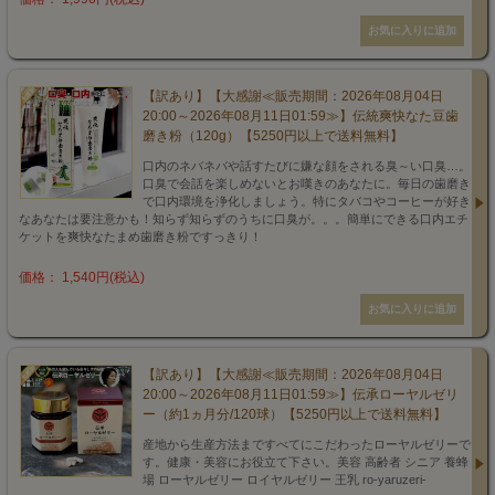
【訳あり】【大感謝≪販売期間：2026年08月04日
20:00～2026年08月11日01:59≫】伝統爽快なた豆歯
磨き粉（120g）【5250円以上で送料無料】
口内のネバネバや話すたびに嫌な顔をされる臭～い口臭…。
口臭で会話を楽しめないとお嘆きのあなたに。毎日の歯磨き
で口内環境を浄化しましょう。特にタバコやコーヒーが好き
なあなたは要注意かも！知らず知らずのうちに口臭が。。。簡単にできる口内エチ
ケットを爽快なたまめ歯磨き粉ですっきり！
価格： 1,540円(税込)
【訳あり】【大感謝≪販売期間：2026年08月04日
20:00～2026年08月11日01:59≫】伝承ローヤルゼリ
ー（約1ヵ月分/120球）【5250円以上で送料無料】
産地から生産方法まですべてにこだわったローヤルゼリーで
す。健康・美容にお役立て下さい。美容 高齢者 シニア 養蜂
場 ローヤルゼリー ロイヤルゼリー 王乳 ro-yaruzeri-