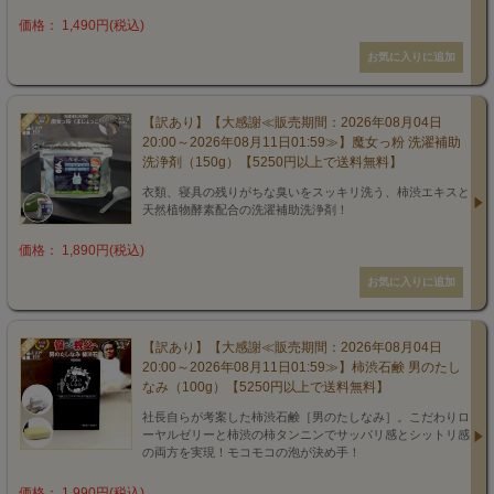
価格： 1,490円(税込)
【訳あり】【大感謝≪販売期間：2026年08月04日
20:00～2026年08月11日01:59≫】魔女っ粉 洗濯補助
洗浄剤（150g）【5250円以上で送料無料】
衣類、寝具の残りがちな臭いをスッキリ洗う、柿渋エキスと
天然植物酵素配合の洗濯補助洗浄剤！
価格： 1,890円(税込)
【訳あり】【大感謝≪販売期間：2026年08月04日
20:00～2026年08月11日01:59≫】柿渋石鹸 男のたし
なみ（100g）【5250円以上で送料無料】
社長自らが考案した柿渋石鹸［男のたしなみ］。こだわりロ
ーヤルゼリーと柿渋の柿タンニンでサッパリ感とシットリ感
の両方を実現！モコモコの泡が決め手！
価格： 1,990円(税込)