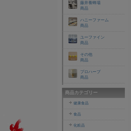
藤井養蜂場
商品
ハニーファーム
商品
ユーファイン
商品
その他
商品
プロハーブ
商品
老舗穀物屋
商品カテゴリー
商品
健康食品
エコライフラボ
商品
食品
i・ライフソリューショ
化粧品
ンズ