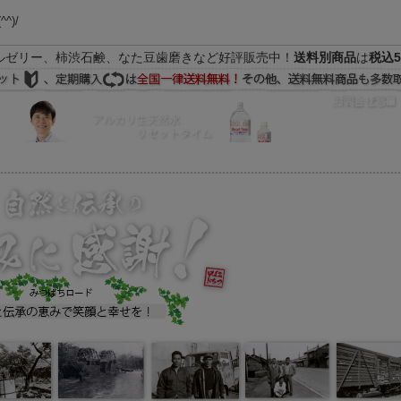
(^^)/
ルゼリー、柿渋石鹸、なた豆歯磨きなど好評販売中！
送料別商品
は
税込5
FAQ
マイページ
の際はEメールをご活用下さいませ。よろしくお願い致します。