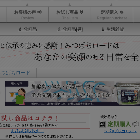
お客様の声 📢
お試し商品 🔰
定期購入 🔁
Review
Trial item
Regular purchase