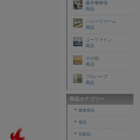
藤井養蜂場
商品
ハニーファーム
商品
ユーファイン
商品
その他
商品
プロハーブ
商品
老舗穀物屋
商品カテゴリー
商品
健康食品
エコライフラボ
商品
食品
i・ライフソリューショ
化粧品
ンズ