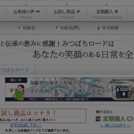
お客様の声 📢
お試し商品 🔰
定期購入 🔁
Review
Trial item
Regular purchase