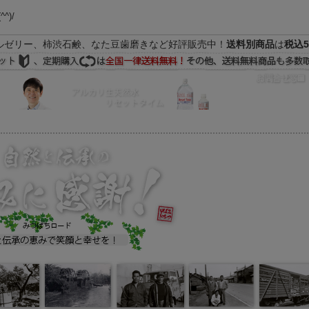
(^^)/
ルゼリー、柿渋石鹸、なた豆歯磨きなど好評販売中！
送料別商品
は
税込5
FAQ
マイページ
の際はEメールをご活用下さいませ。よろしくお願い致します。