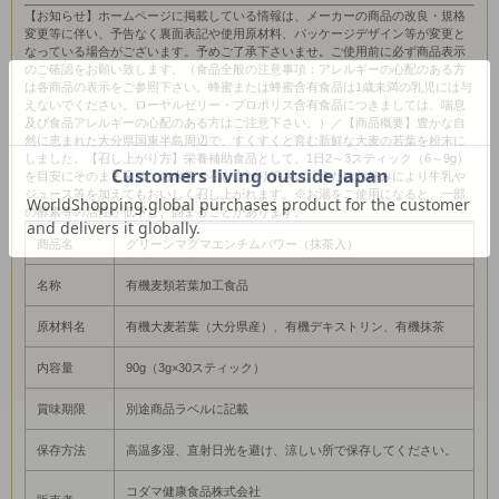
【お知らせ】ホームページに掲載している情報は、メーカーの商品の改良・規格
変更等に伴い、予告なく裏面表記や使用原材料、パッケージデザイン等が変更と
なっている場合がございます。予めご了承下さいませ。ご使用前に必ず商品表示
のご確認をお願い致します。（食品全般の注意事項：アレルギーの心配のある方
は各商品の表示をご参照下さい。蜂蜜または蜂蜜含有食品は1歳未満の乳児には与
えないでください。ローヤルゼリー・プロポリス含有食品につきましては、喘息
及び食品アレルギーの心配のある方はご注意下さい。）／【商品概要】豊かな自
然に恵まれた大分県国東半島周辺で、すくすくと育む新鮮な大麦の若葉を粉末に
しました。【召し上がり方】栄養補助食品として、1日2～3スティック（6～9g）
を目安にそのまま又は、お水等で召し上がり下さい。またはお好みにより牛乳や
ジュース等を加えてもおいしく召し上がれます。※お湯をご使用になると、一部
の酵素等の活性が低下し、固まることがあります。
商品名
グリーンマグマエンチムパワー（抹茶入）
名称
有機麦類若葉加工食品
原材料名
有機大麦若葉（大分県産）、有機デキストリン、有機抹茶
内容量
90g（3g×30スティック）
賞味期限
別途商品ラベルに記載
保存方法
高温多湿、直射日光を避け、涼しい所で保存してください。
コダマ健康食品株式会社