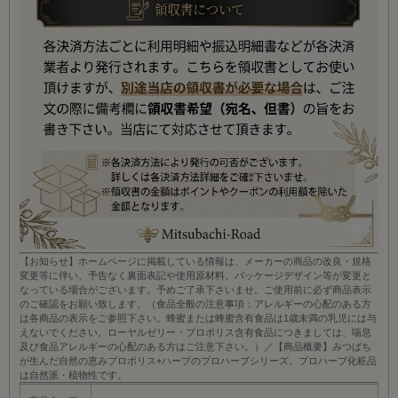
【お知らせ】ホームページに掲載している情報は、メーカーの商品の改良・規格
変更等に伴い、予告なく裏面表記や使用原材料、パッケージデザイン等が変更と
なっている場合がございます。予めご了承下さいませ。ご使用前に必ず商品表示
のご確認をお願い致します。（食品全般の注意事項：アレルギーの心配のある方
は各商品の表示をご参照下さい。蜂蜜または蜂蜜含有食品は1歳未満の乳児には与
えないでください。ローヤルゼリー・プロポリス含有食品につきましては、喘息
及び食品アレルギーの心配のある方はご注意下さい。）／【商品概要】みつばち
が生んだ自然の恵みプロポリス+ハーブのプロハーブシリーズ。プロハーブ化粧品
は自然派・植物性です。