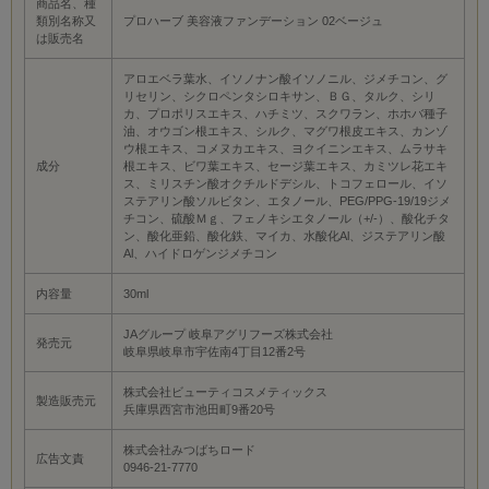
商品名、種
類別名称又
プロハーブ 美容液ファンデーション 02ベージュ
は販売名
アロエベラ葉水、イソノナン酸イソノニル、ジメチコン、グ
リセリン、シクロペンタシロキサン、ＢＧ、タルク、シリ
カ、プロポリスエキス、ハチミツ、スクワラン、ホホバ種子
油、オウゴン根エキス、シルク、マグワ根皮エキス、カンゾ
ウ根エキス、コメヌカエキス、ヨクイニンエキス、ムラサキ
成分
根エキス、ビワ葉エキス、セージ葉エキス、カミツレ花エキ
ス、ミリスチン酸オクチルドデシル、トコフェロール、イソ
ステアリン酸ソルビタン、エタノール、PEG/PPG-19/19ジメ
チコン、硫酸Ｍｇ、フェノキシエタノール（+/-）、酸化チタ
ン、酸化亜鉛、酸化鉄、マイカ、水酸化Al、ジステアリン酸
Al、ハイドロゲンジメチコン
内容量
30ml
JAグループ 岐阜アグリフーズ株式会社
発売元
岐阜県岐阜市宇佐南4丁目12番2号
株式会社ビューティコスメティックス
製造販売元
兵庫県西宮市池田町9番20号
株式会社みつばちロード
広告文責
0946-21-7770