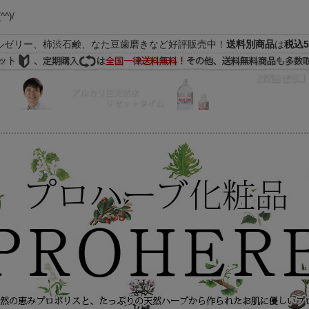
(^^)/
ルゼリー、柿渋石鹸、なた豆歯磨きなど好評販売中！
送料別商品
は
税込5
FAQ
マイページ
の際はEメールをご活用下さいませ。よろしくお願い致します。