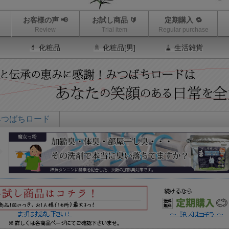
お客様の声 📢
お試し商品 🔰
定期購入 🔁
Review
Trial item
Regular purchase