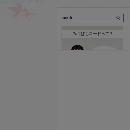
みつばちロードって？
みつばちロードへお越し下さ
いまして誠にありがとうござ
います。株式会社みつばちロ
ードはこれまでのお客様から
の意見と我々みつばちロード
が積み重ねてきた経験をもと
に、なんども試作を重ね、納
得できるものがお届けできる