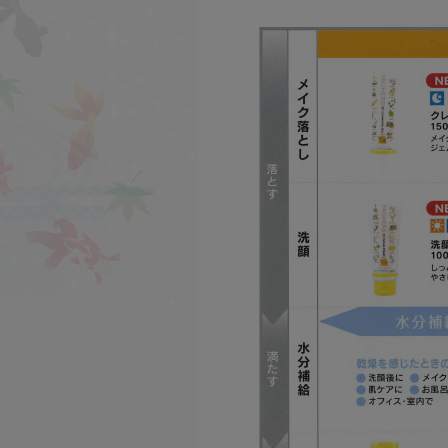
Re'more
シリーズ
魔女っ粉
シリーズ
爽快なた豆
シリーズ
伝承プロポリス
シリーズ
匠の手作り泡立てネッ
ト
シリーズ
オリジナルギフト
シリーズ
おススメ商品