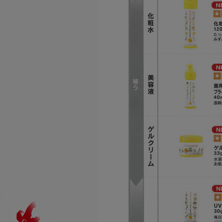
藤井養蜂場
商品
ハニーファーム
商品
ユーファイン
商品
その他
商品
プロハーブ
商品
老舗穀物屋
商品カテゴリー
商品
健康食品
エコライフラボ
商品
食品
i・ライフソリューショ
化粧品
ンズ