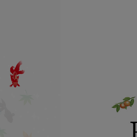
よう日々邁進しております。
みつばちロード商品のこだわ
り
なるべく伝承素材・自然由
来・天然由来を中心に♪
一つ一つに心を込めて♪
会社概要はこちら
九州北部豪雨について