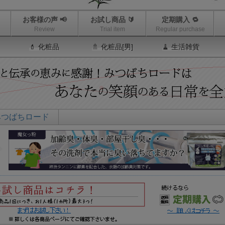
お客様の声 📢
お試し商品 🔰
定期購入 🔁
Review
Trial item
Regular purchase