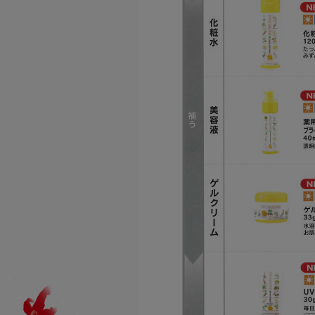
藤井養蜂場
商品
ハニーファーム
商品
ユーファイン
商品
その他
商品
プロハーブ
商品
老舗穀物屋
商品カテゴリー
商品
健康食品
エコライフラボ
商品
食品
i・ライフソリューショ
化粧品
ンズ