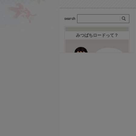
みつばちロードって？
みつばちロードへお越し下さ
いまして誠にありがとうござ
います。株式会社みつばちロ
ードはこれまでのお客様から
の意見と我々みつばちロード
が積み重ねてきた経験をもと
に、なんども試作を重ね、納
得できるものがお届けできる