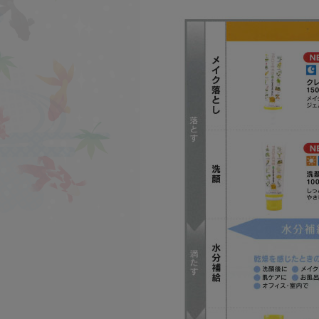
Re'more
シリーズ
魔女っ粉
シリーズ
爽快なた豆
シリーズ
伝承プロポリス
シリーズ
匠の手作り泡立てネッ
ト
シリーズ
オリジナルギフト
シリーズ
おススメ商品