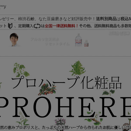
(^^)/
ルゼリー、柿渋石鹸、なた豆歯磨きなど好評販売中！
送料別商品
は
税込5
FAQ
マイページ
の際はEメールをご活用下さいませ。よろしくお願い致します。