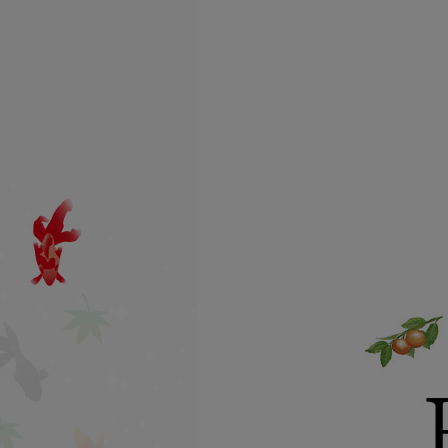
よう日々邁進しております。
みつばちロード商品のこだわ
り
なるべく伝承素材・自然由
来・天然由来を中心に♪
一つ一つに心を込めて♪
会社概要はこちら
九州北部豪雨について