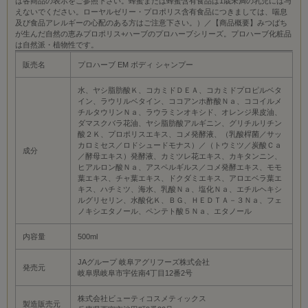
は各商品の表示をご参照下さい。蜂蜜または蜂蜜含有食品は1歳未満の乳児には与
えないでください。ローヤルゼリー・プロポリス含有食品につきましては、喘息
及び食品アレルギーの心配のある方はご注意下さい。）／【商品概要】みつばち
が生んだ自然の恵みプロポリス+ハーブのプロハーブシリーズ。プロハーブ化粧品
は自然派・植物性です。
販売名
プロハーブ EM ボディ シャンプー
水、ヤシ脂肪酸Ｋ、コカミドＤＥＡ、コカミドプロピルベタ
イン、ラウリルベタイン、ココアンホ酢酸Ｎａ、ココイルメ
チルタウリンＮａ、ラウラミンオキシド、オレンジ果皮油、
ダマスクバラ花油、ヤシ脂肪酸アルギニン、グリチルリチン
酸２Ｋ、プロポリスエキス、コメ発酵液、（乳酸桿菌／サッ
カロミセス／ロドシュードモナス）／（トウミツ／炭酸Ｃａ
成分
／酵母エキス）発酵液、カミツレ花エキス、カキタンニン、
ヒアルロン酸Ｎａ、アスペルギルス／コメ発酵エキス、モモ
葉エキス、チャ葉エキス、ドクダミエキス、アロエベラ葉エ
キス、ハチミツ、海水、乳酸Ｎａ、塩化Ｎａ、エチルヘキシ
ルグリセリン、水酸化Ｋ、ＢＧ、ＨＥＤＴＡ－３Ｎａ、フェ
ノキシエタノール、ペンテト酸５Ｎａ、エタノール
内容量
500ml
JAグループ 岐阜アグリフーズ株式会社
発売元
岐阜県岐阜市宇佐南4丁目12番2号
株式会社ビューティコスメティックス
製造販売元