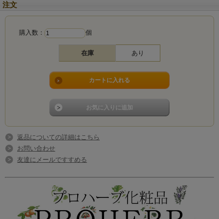
注文
購入数：
個
在庫
あり
返品についての詳細はこちら
お問い合わせ
友達にメールですすめる