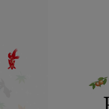
よう日々邁進しております。
みつばちロード商品のこだわ
り
なるべく伝承素材・自然由
来・天然由来を中心に♪
一つ一つに心を込めて♪
会社概要はこちら
九州北部豪雨について