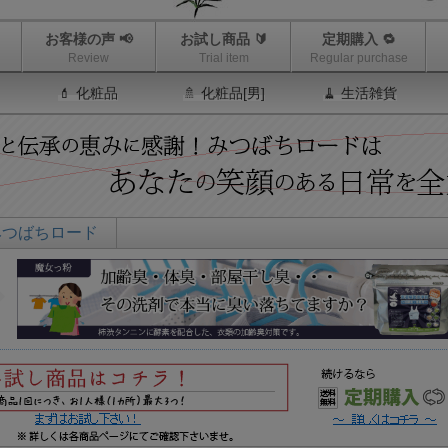
お客様の声 📢
お試し商品 🔰
定期購入 🔁
Review
Trial item
Regular purchase