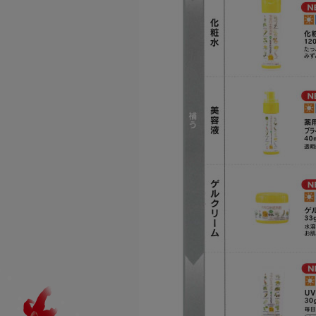
藤井養蜂場
商品
ハニーファーム
商品
ユーファイン
商品
その他
商品
プロハーブ
商品
老舗穀物屋
商品カテゴリー
商品
健康食品
エコライフラボ
商品
食品
i・ライフソリューショ
化粧品
ンズ