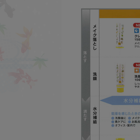
Re'more
シリーズ
魔女っ粉
シリーズ
爽快なた豆
シリーズ
伝承プロポリス
シリーズ
匠の手作り泡立てネッ
ト
シリーズ
オリジナルギフト
シリーズ
おススメ商品