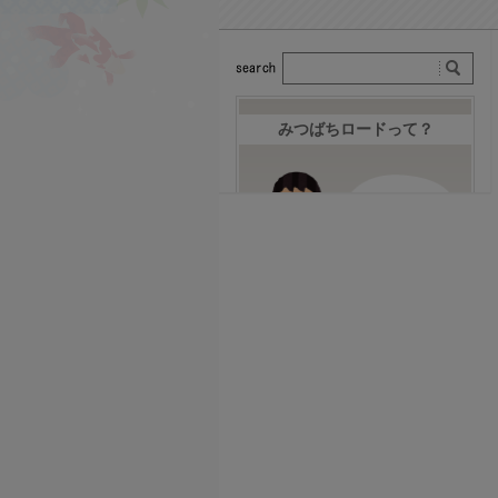
みつばちロードって？
みつばちロードへお越し下さ
いまして誠にありがとうござ
います。株式会社みつばちロ
ードはこれまでのお客様から
の意見と我々みつばちロード
が積み重ねてきた経験をもと
に、なんども試作を重ね、納
得できるものがお届けできる