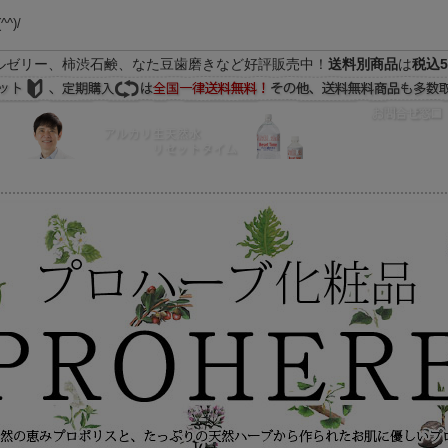
(^^)/
ルゼリー、柿渋石鹸、なた豆歯磨きなど好評販売中！
送料別商品
は
税込5
FAQ
マイページ
の際はEメールをご活用下さいませ。よろしくお願い致します。