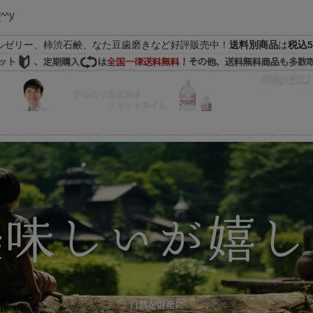
(^^)/
ルゼリー、柿渋石鹸、なた豆歯磨きなど好評販売中！
送料別商品
は
税込5
FAQ
マイページ
の際はEメールをご活用下さいませ。よろしくお願い致します。