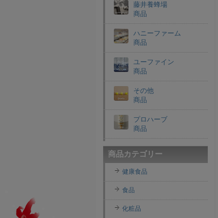
藤井養蜂場
商品
ハニーファーム
商品
ユーファイン
商品
その他
商品
プロハーブ
商品
老舗穀物屋
商品カテゴリー
商品
健康食品
エコライフラボ
商品
食品
i・ライフソリューショ
化粧品
ンズ