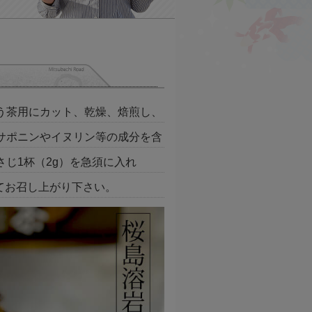
う茶用にカット、乾燥、焙煎し、
サポニンやイヌリン等の成分を含
じ1杯（2g）を急須に入れ
してお召し上がり下さい。