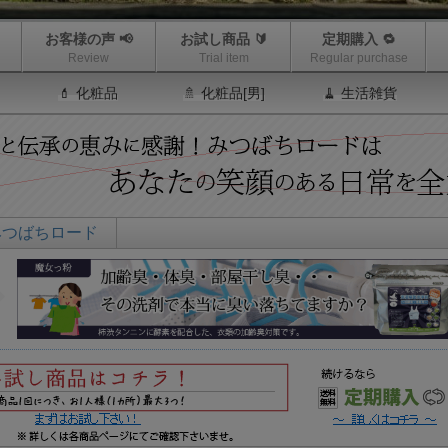
お客様の声 📢
お試し商品 🔰
定期購入 🔁
Review
Trial item
Regular purchase