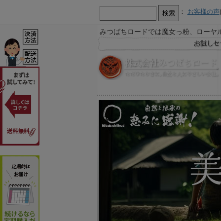
：
お客様の声
みつばちロードでは魔女っ粉、ローヤ
【お知らせ】
お急ぎ又は営業時間外