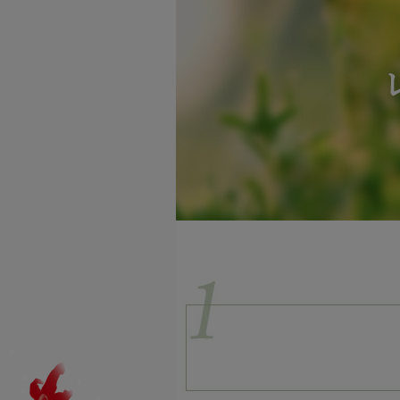
藤井養蜂場
商品
ハニーファーム
商品
ユーファイン
商品
その他
商品
プロハーブ
商品
老舗穀物屋
商品カテゴリー
商品
健康食品
エコライフラボ
商品
食品
i・ライフソリューショ
化粧品
ンズ