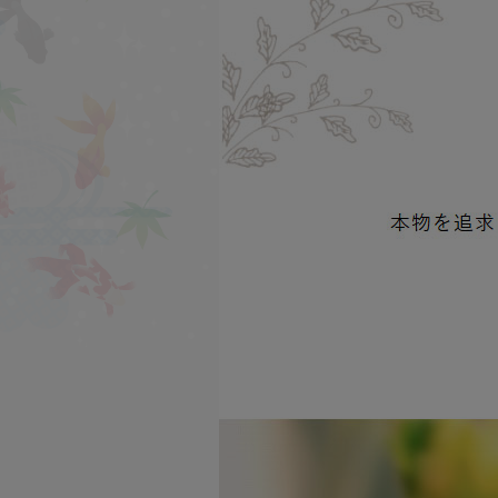
Re'more
シリーズ
魔女っ粉
シリーズ
爽快なた豆
シリーズ
伝承プロポリス
シリーズ
匠の手作り泡立てネッ
ト
シリーズ
オリジナルギフト
シリーズ
おススメ商品