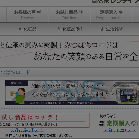
お客様の声 📢
お試し商品 🔰
定期購入 🔁
Review
Trial item
Regular purchase