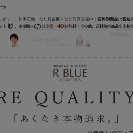
(^^)/
ルゼリー、柿渋石鹸、なた豆歯磨きなど好評販売中！
送料別商品
は
税込5
FAQ
マイページ
の際はEメールをご活用下さいませ。よろしくお願い致します。