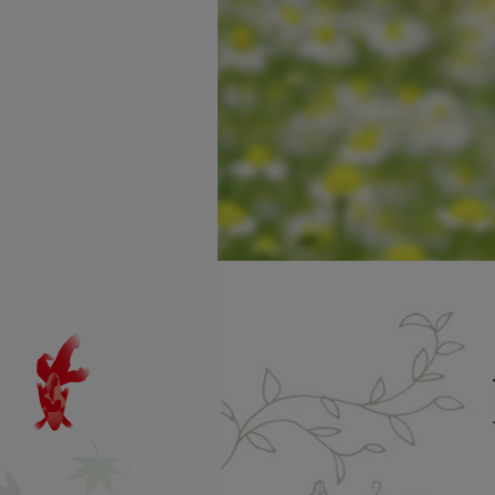
利用方法
よくあるお問い合わせ
一覧
お買物方法
納品書について
領収書発行について
賞味期限について
お試しセットについて
定期購入について
オリジナル商品
男のたしなみ
シリーズ
伝承ローヤルゼリー
シリーズ