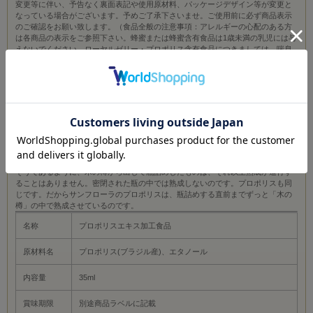
変更等に伴い、予告なく裏面表記や使用原材料、パッケージデザイン等が変更と
なっている場合がございます。予めご了承下さいませ。ご使用前に必ず商品表示
のご確認をお願い致します。（食品全般の注意事項：アレルギーの心配のある方
は各商品の表示をご参照下さい。蜂蜜または蜂蜜含有食品は1歳未満の乳児には与
えないでください。ローヤルゼリー・プロポリス含有食品につきましては、喘息
及び食品アレルギーの心配のある方はご注意下さい。）／【商品概要】木の樽で
10年以上熟成してあります。成分濃度、味、香り、飲みやすさ、いずれの点にお
いてもGOODで、品質にこだわり続けた一品です。サンフローラ社は高品質なプ
ロポリスをご提供するために、ブラジル南部産ユーカリ系のプロポリスを取り扱
っております。農薬・化学肥料をいっさい必要としない広大なユーカリ林に置か
れたミツバチの巣箱から採れたプロポリスです。木の樽での熟成といえば、ワイ
ンやウイスキーを思い浮かばれる方が多いと思いますが、プロポリス液の熟成に
も木の樽は大きな力を発揮します。木材を通してするかすかな呼吸、木質に含ま
れる成分による触媒で熟成が進み、成分の濃度が増し、味・香りにまろやかさが
加わり、かつプロポリス液の粒子が細かくなります。また、ウイスキーの場合も
そうであるように、木の樽から出して瓶詰めしたものは、それ以上熟成が進行す
ることはありません。密閉された瓶の中では熟成しないのです。プロポリスも同
じです。だからサンフローラのプロポリスは、瓶詰めする直前までずっと「木の
樽」の中で熟成させているのです。
名称
プロポリスエキス加工食品
原材料名
プロポリス(ブラジル産)、エタノール
内容量
35ml
賞味期限
別途商品ラベルに記載