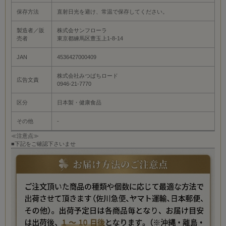
保存方法
直射日光を避け、常温で保存してください。
製造者／販
株式会サンフローラ
売者
東京都練馬区豊玉上1-8-14
JAN
4536427000409
株式会社みつばちロード
広告文責
0946-21-7770
区分
日本製・健康食品
その他
-
≪注意点≫
■下記をご確認下さいませ