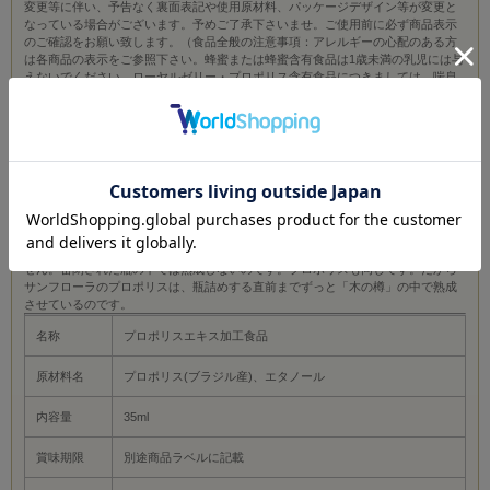
変更等に伴い、予告なく裏面表記や使用原材料、パッケージデザイン等が変更と
なっている場合がございます。予めご了承下さいませ。ご使用前に必ず商品表示
のご確認をお願い致します。（食品全般の注意事項：アレルギーの心配のある方
は各商品の表示をご参照下さい。蜂蜜または蜂蜜含有食品は1歳未満の乳児には与
えないでください。ローヤルゼリー・プロポリス含有食品につきましては、喘息
及び食品アレルギーの心配のある方はご注意下さい。）／【商品概要】木の樽で3
年以上熟成。濃度も22％と高い。サンフローラ社は高品質なプロポリスをご提供
するために、ブラジル南部産ユーカリ系のプロポリスを取り扱っております。農
薬・化学肥料をいっさい必要としない広大なユーカリ林に置かれたミツバチの巣
箱から採れたプロポリスです。木の樽での熟成といえば、ワインやウイスキーを
思い浮かばれる方が多いと思いますが、プロポリス液の熟成にも木の樽は大きな
力を発揮します。木材を通してするかすかな呼吸、木質に含まれる成分による触
媒で熟成が進み、成分の濃度が増し、味・香りにまろやかさが加わり、かつプロ
ポリス液の粒子が細かくなります。また、ウイスキーの場合もそうであるよう
に、木の樽から出して瓶詰めしたものは、それ以上熟成が進行することはありま
せん。密閉された瓶の中では熟成しないのです。プロポリスも同じです。だから
サンフローラのプロポリスは、瓶詰めする直前までずっと「木の樽」の中で熟成
させているのです。
名称
プロポリスエキス加工食品
原材料名
プロポリス(ブラジル産)、エタノール
内容量
35ml
賞味期限
別途商品ラベルに記載