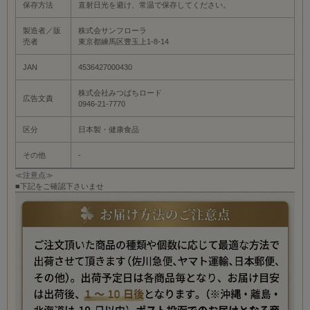
保存方法
直射日光を避け、常温で保存してください。
製造者／販
株式会サンフローラ
売者
東京都練馬区豊玉上1-8-14
JAN
4536427000430
株式会社みつばちロード
広告文責
0946-21-7770
区分
日本製・健康食品
その他
-
≪注意点≫
■下記をご確認下さいませ