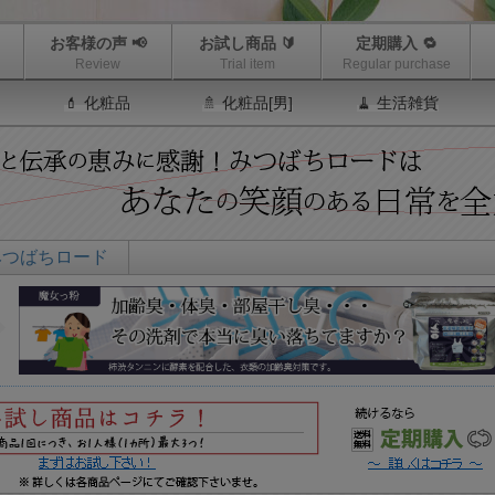
お客様の声 📢
お試し商品 🔰
定期購入 🔁
Review
Trial item
Regular purchase