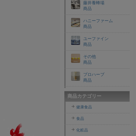
藤井養蜂場
商品
ハニーファーム
商品
ユーファイン
商品
その他
商品
プロハーブ
商品
老舗穀物屋
商品カテゴリー
商品
健康食品
エコライフラボ
商品
食品
i・ライフソリューショ
化粧品
ンズ