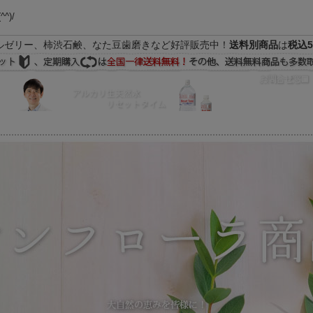
(^^)/
ルゼリー、柿渋石鹸、なた豆歯磨きなど好評販売中！
送料別商品
は
税込5
FAQ
マイページ
の際はEメールをご活用下さいませ。よろしくお願い致します。