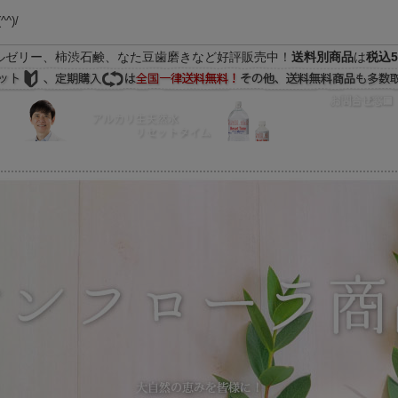
(^^)/
ルゼリー、柿渋石鹸、なた豆歯磨きなど好評販売中！
送料別商品
は
税込5
FAQ
マイページ
の際はEメールをご活用下さいませ。よろしくお願い致します。