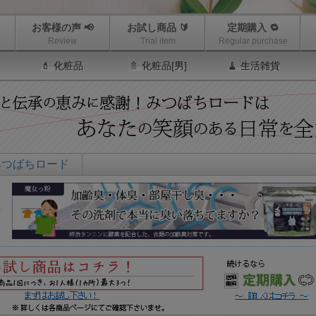
お客様の声 📢
お試し商品 🔰
定期購入 🔁
Review
Trial item
Regular purchase