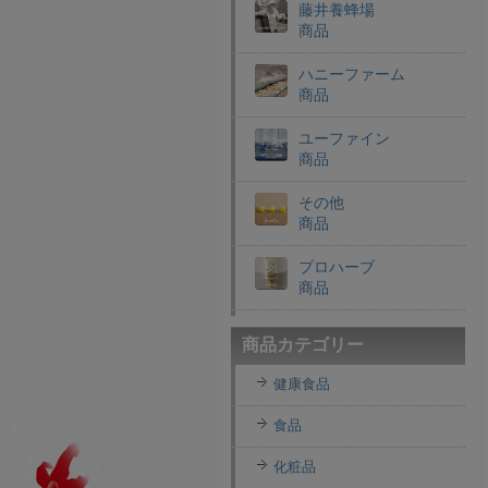
藤井養蜂場
商品
ハニーファーム
商品
ユーファイン
商品
その他
商品
プロハーブ
商品
老舗穀物屋
商品カテゴリー
商品
健康食品
エコライフラボ
商品
食品
i・ライフソリューショ
化粧品
ンズ