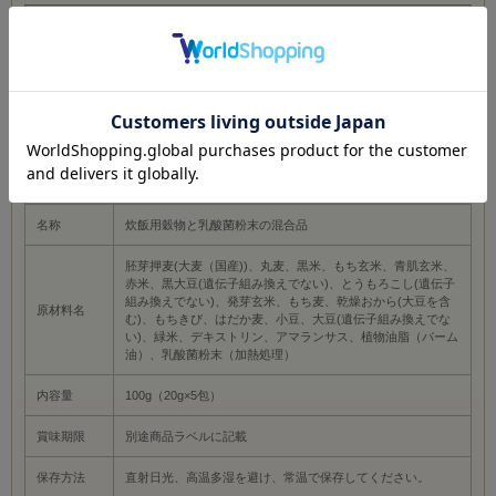
【お知らせ】ホームページに掲載している情報は、メーカーの商品の改良・規格
変更等に伴い、予告なく裏面表記や使用原材料、パッケージデザイン等が変更と
なっている場合がございます。予めご了承下さいませ。ご使用前に必ず商品表示
のご確認をお願い致します。（食品全般の注意事項：アレルギーの心配のある方
は各商品の表示をご参照下さい。蜂蜜または蜂蜜含有食品は1歳未満の乳児には与
えないでください。ローヤルゼリー・プロポリス含有食品につきましては、喘息
及び食品アレルギーの心配のある方はご注意下さい。）／【商品概要】1包（20
ｇ）あたり乳酸菌を1,000億個配合し、十六穀米のおいしさはそのままに、毎日の
食事から乳酸菌を摂取していただけます。熱に強いヘルパー乳酸菌を使用してい
るため炊飯にも適しています。1～2合に1包加えて炊飯するだけの簡単調理、使い
やすい個包装タイプです。
名称
炊飯用穀物と乳酸菌粉末の混合品
胚芽押麦(大麦（国産))、丸麦、黒米、もち玄米、青肌玄米、
赤米、黒大豆(遺伝子組み換えでない)、とうもろこし(遺伝子
組み換えでない)、発芽玄米、もち麦、乾燥おから(大豆を含
原材料名
む)、もちきび、はだか麦、小豆、大豆(遺伝子組み換えでな
い)、緑米、デキストリン、アマランサス、植物油脂（パーム
油）、乳酸菌粉末（加熱処理）
内容量
100g（20g×5包）
賞味期限
別途商品ラベルに記載
保存方法
直射日光、高温多湿を避け、常温で保存してください。