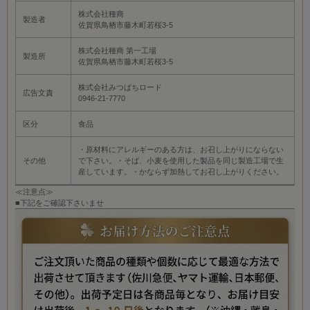
株式会社種商
製造者
佐賀県鳥栖市藤木町若桜3-5
株式会社種商 第一工場
製造所
佐賀県鳥栖市藤木町若桜3-5
株式会社みつばちロード
広告文責
0946-21-7770
区分
食品
・原材料にアレルギーのある方は、お召し上がりにならない
その他
で下さい。・そば、小麦を使用した製品を同じ製造工場で生
産しています。・かならず加熱してお召し上がりください。
≪注意点≫
■下記をご確認下さいませ