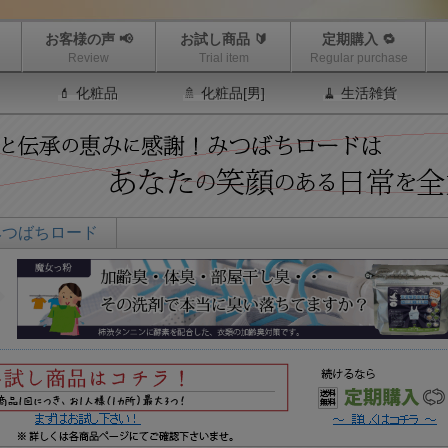
お客様の声 📢
お試し商品 🔰
定期購入 🔁
Review
Trial item
Regular purchase