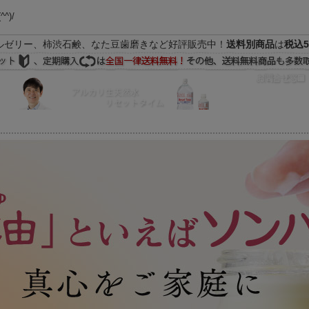
(^^)/
ルゼリー、柿渋石鹸、なた豆歯磨きなど好評販売中！
送料別商品
は
税込5
FAQ
マイページ
の際はEメールをご活用下さいませ。よろしくお願い致します。