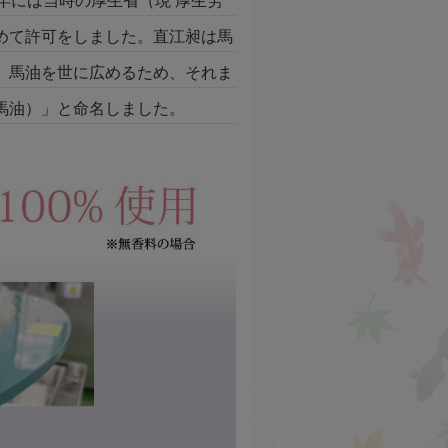
年には当時の厚生省（現 厚生労
めて許可をしました。直江昶は馬
、馬油を世に広めるため、それま
馬油）」と命名しました。