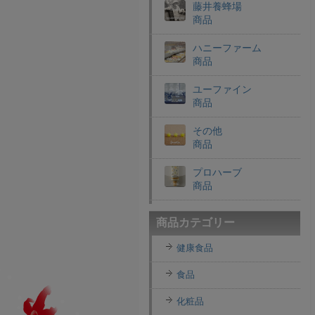
藤井養蜂場
商品
ハニーファーム
商品
ユーファイン
商品
その他
商品
プロハーブ
商品
老舗穀物屋
商品カテゴリー
商品
健康食品
エコライフラボ
商品
食品
i・ライフソリューショ
化粧品
ンズ