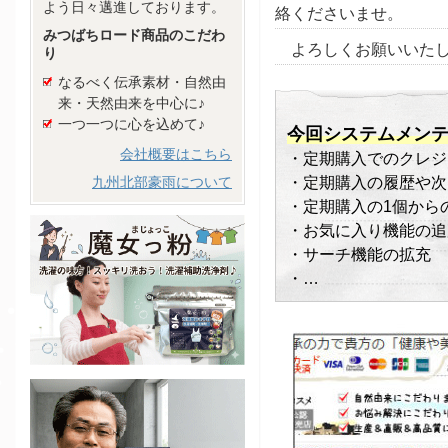
よう日々邁進しております。
絡くださいませ。
みつばちロード商品のこだわ
よろしくお願いいた
り
なるべく伝承素材・自然由
来・天然由来を中心に♪
一つ一つに心を込めて♪
今回システムメン
会社概要はこちら
・定期購入でのクレジ
九州北部豪雨について
・定期購入の履歴や次
・定期購入の1個から
・お気に入り機能の追
・サーチ機能の拡充
・…