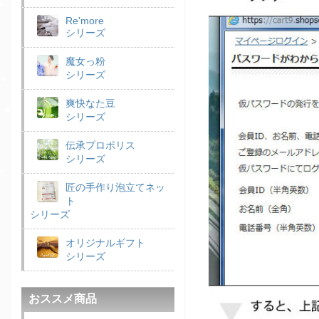
Re'more
シリーズ
魔女っ粉
シリーズ
爽快なた豆
シリーズ
伝承プロポリス
シリーズ
匠の手作り泡立てネッ
ト
シリーズ
オリジナルギフト
シリーズ
おススメ商品