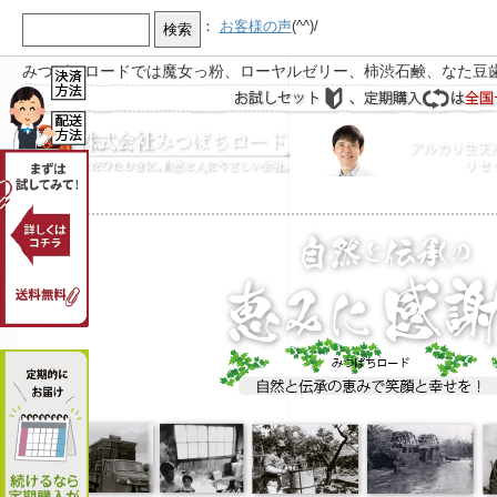
：
お客様の声
(^^)/
みつばちロードでは魔女っ粉、ローヤルゼリー、柿渋石鹸、なた豆
【お知らせ】
お急ぎ又は営業時間外の際はEメールをご活用下さ