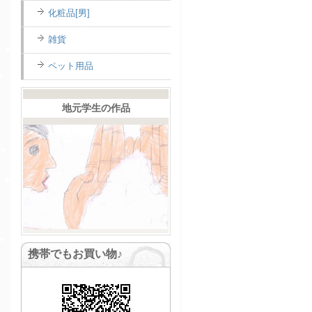
商品
化粧品[男]
オキス
雑貨
商品
ペット用品
富士見養蜂園
商品
地元学生の作品
サンフローラ
商品
携帯でもお買い物♪
→
男のたしなみ