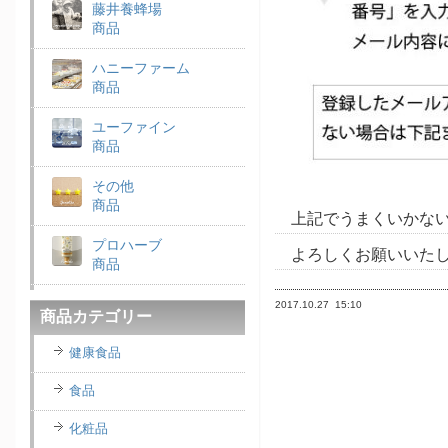
藤井養蜂場
商品
ハニーファーム
商品
ユーファイン
商品
その他
商品
上記でうまくいかな
プロハーブ
よろしくお願いいた
商品
老舗穀物屋
2017.10.27
15:10
商品カテゴリー
商品
健康食品
エコライフラボ
商品
食品
i・ライフソリューショ
化粧品
ンズ