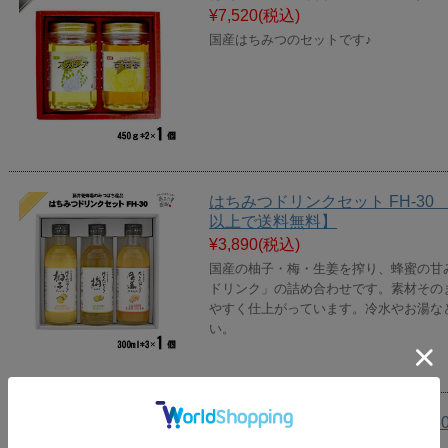
¥7,520
(税込)
国産はちみつのセットです♪
はちみつドリンクセット FH-30 （
以上で送料無料】
¥3,890
(税込)
国産の柚子・梅・生姜を搾り、蜂蜜の甘
ドリンク」の詰め合わせです。素材その
やすく仕上がっています。冷水やお湯な
い。
はちみつ詰め合わせ HK-50 （4
¥5,900
(税込)