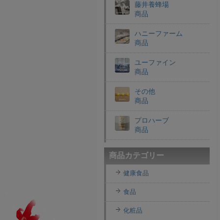
藤井養蜂場
商品
ハニーファーム
商品
ユーファイン
商品
その他
商品
プロハーブ
商品
老舗穀物屋
商品カテゴリー
商品
健康食品
エコライフラボ
商品
食品
i・ライフソリューショ
化粧品
ンズ