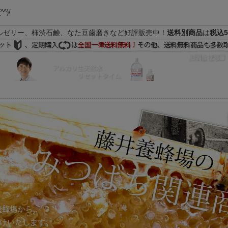
(^^)/
ルゼリー、柿渋石鹸、なた豆歯磨きなど好評販売中！
送料別商品
は
税込5
FAQ
マイページ
の際はEメールをご活用下さいませ。よろしくお願い致します。