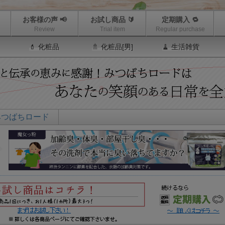
お客様の声 📢
お試し商品 🔰
定期購入 🔁
Review
Trial item
Regular purchase