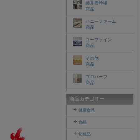
藤井養蜂場
商品
ハニーファーム
商品
ユーファイン
商品
その他
商品
プロハーブ
商品
老舗穀物屋
商品カテゴリー
商品
健康食品
エコライフラボ
商品
食品
i・ライフソリューショ
化粧品
ンズ