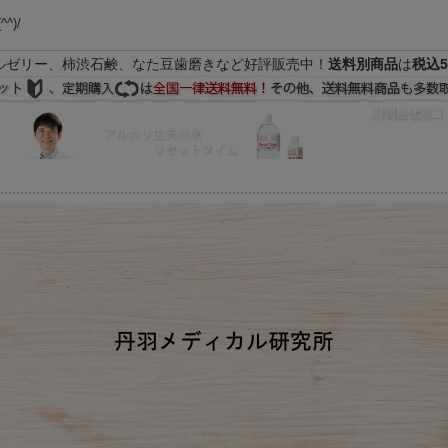
(^^)/
ルゼリー、柿渋石鹸、なた豆歯磨きなど好評販売中！
送料別商品
は
税込5
FAQ
マイページ
の際はEメールをご活用下さいませ。よろしくお願い致します。