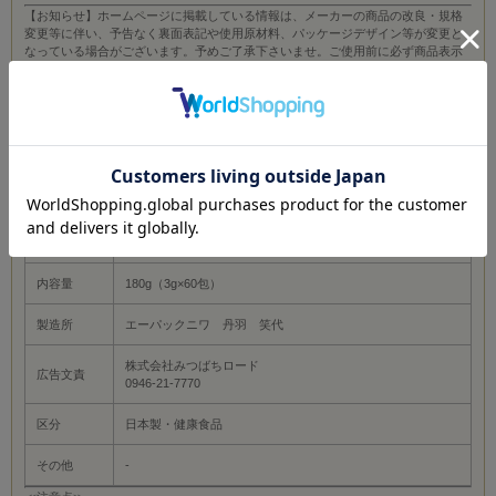
【お知らせ】ホームページに掲載している情報は、メーカーの商品の改良・規格
変更等に伴い、予告なく裏面表記や使用原材料、パッケージデザイン等が変更と
なっている場合がございます。予めご了承下さいませ。ご使用前に必ず商品表示
のご確認をお願い致します。（食品全般の注意事項：アレルギーの心配のある方
は各商品の表示をご参照下さい。蜂蜜または蜂蜜含有食品は1歳未満の乳児には与
えないでください。ローヤルゼリー・プロポリス含有食品につきましては、喘息
及び食品アレルギーの心配のある方はご注意下さい。）／【商品概要】普段、丹
羽先生がお伝えしている目安量とお召し上がり方として、健康な方は一日に3g入
りスティックを2～3包程度、それ以外の方は1日に6包以上を目安に、空腹時に
水・お湯・お茶などと一緒にお召し上がり下さい。一度に目安量をお召し上がり
いただくより、例として朝・昼・晩と分けられることをおすすめされています。
杜仲茶(中国)、小麦、大豆、米糠、ハト麦、小麦胚芽、こ?ま
原材料
油、ゆす?果汁、こ?ま、麹
内容量
180g（3g×60包）
製造所
エーパックニワ 丹羽 笑代
株式会社みつばちロード
広告文責
0946-21-7770
区分
日本製・健康食品
その他
-