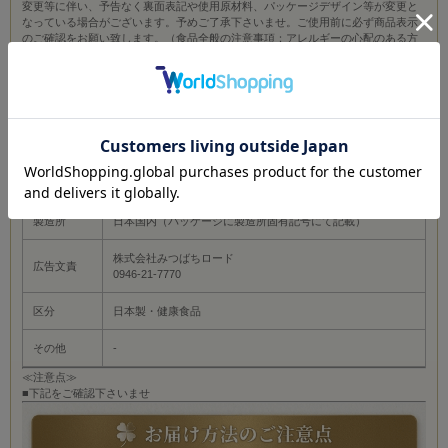
変更等に伴い、予告なく裏面表記や使用原材料、パッケージデザイン等が変更と
なっている場合がございます。予めご了承下さいませ。ご使用前に必ず商品表示
のご確認をお願い致します。（食品全般の注意事項：アレルギーの心配のある方
は各商品の表示をご参照下さい。蜂蜜または蜂蜜含有食品は1歳未満の乳児には与
えないでください。ローヤルゼリー・プロポリス含有食品につきましては、喘息
及び食品アレルギーの心配のある方はご注意下さい。）／【商品概要】非発酵の
ためルイボス本来の栄養素が失われずに摂れます。クセがなく、すっきりとした
味わいが特徴です。
原材料
ルイボス
内容量
18g(0.3ｇ×60包)
製造所
日本国内（パッケージに製造所固有記号にて記載）
株式会社みつばちロード
広告文責
0946-21-7770
区分
日本製・健康食品
その他
-
≪注意点≫
■下記をご確認下さいませ