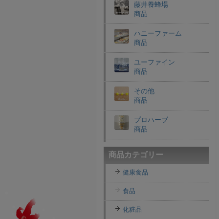
藤井養蜂場
商品
ハニーファーム
商品
ユーファイン
商品
その他
商品
プロハーブ
商品
老舗穀物屋
商品カテゴリー
商品
健康食品
エコライフラボ
商品
食品
i・ライフソリューショ
化粧品
ンズ