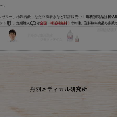
(^^)/
ルゼリー、柿渋石鹸、なた豆歯磨きなど好評販売中！
送料別商品
は
税込5
FAQ
マイページ
の際はEメールをご活用下さいませ。よろしくお願い致します。