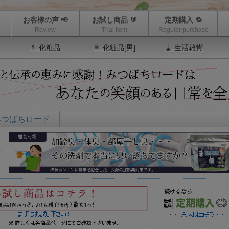
お客様の声 📢
お試し商品 🔰
定期購入 🔁
Review
Trial item
Regular purchase