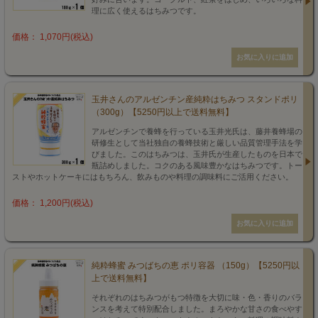
理に広く使えるはちみつです。
価格： 1,070円(税込)
玉井さんのアルゼンチン産純粋はちみつ スタンドポリ
（300g）【5250円以上で送料無料】
アルゼンチンで養蜂を行っている玉井光氏は、藤井養蜂場の
研修生として当社独自の養蜂技術と厳しい品質管理手法を学
びました。このはちみつは、玉井氏が生産したものを日本で
瓶詰めしました。コクのある風味豊かなはちみつです。トー
ストやホットケーキにはもちろん、飲みものや料理の調味料にご活用ください。
価格： 1,200円(税込)
純粋蜂蜜 みつばちの恵 ポリ容器 （150g）【5250円以
上で送料無料】
それぞれのはちみつがもつ特徴を大切に味・色・香りのバラ
ンスを考えて特別配合しました。まろやかな甘さの食べやす