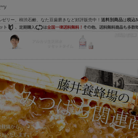
(^^)/
ルゼリー、柿渋石鹸、なた豆歯磨きなど好評販売中！
送料別商品
は
税込5
FAQ
マイページ
の際はEメールをご活用下さいませ。よろしくお願い致します。