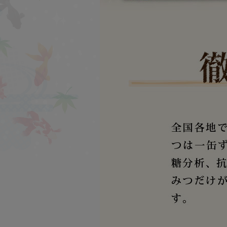
Re'more
シリーズ
魔女っ粉
シリーズ
爽快なた豆
シリーズ
伝承プロポリス
シリーズ
匠の手作り泡立てネッ
ト
シリーズ
オリジナルギフト
シリーズ
おススメ商品