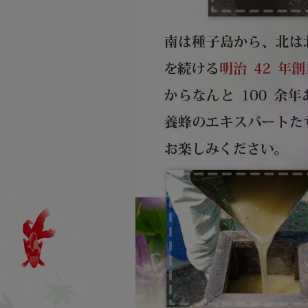
利用方法
よくあるお問い合わせ
一覧
お買物方法
納品書について
領収書発行について
賞味期限について
お試しセットについて
定期購入について
オリジナル商品
男のたしなみ
シリーズ
伝承ローヤルゼリー
シリーズ