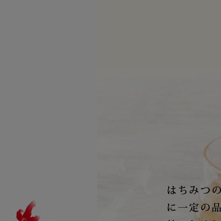
藤井養蜂場
商品
ハニーファーム
商品
ユーファイン
商品
その他
商品
プロハーブ
商品
老舗穀物屋
商品カテゴリー
商品
健康食品
エコライフラボ
商品
食品
i・ライフソリューショ
化粧品
ンズ