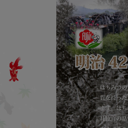
よう日々邁進しております。
みつばちロード商品のこだわ
り
なるべく伝承素材・自然由
来・天然由来を中心に♪
一つ一つに心を込めて♪
会社概要はこちら
九州北部豪雨について